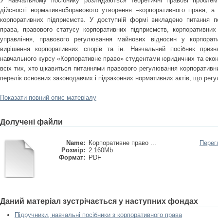
У навчальному посібнику розлядаються теоретичні правові проблем
дійсності нормативно5правового утворення –корпоративного права, а 
корпоративних підприємств. У доступній формі викладено питання п
права, правового статусу корпоративних підприємств, корпоративних 
управління, правового регулювання майнових відносин у корпорати
вирішення корпоративних спорів та ін. Навчальний посібник призн
навчального курсу «Корпоративне право» студентами юридичних та екон
всіх тих, хто цікавиться питаннями правового регулювання корпоративн
перелік основних законодавчих і підзаконних нормативних актів, що регу
Показати повний опис матеріалу
Долучені файли
Name:
Корпоративне право ...
Перег
Розмір:
2.160Mb
Формат:
PDF
Даний матеріал зустрічається у наступних фондах
Підручники, навчальні посібники з корпоративного права