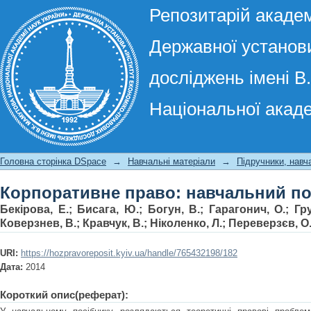
Репозитарій академ
Державної установи
досліджень імені В
Національної акаде
Корпоративне право: навчальний по
Головна сторінка DSpace
→
Навчальні матеріали
→
Підручники, навч
Корпоративне право: навчальний по
Бекірова, Е.
;
Бисага, Ю.
;
Богун, В.
;
Гарагонич, О.
;
Гр
Коверзнев, В.
;
Кравчук, В.
;
Ніколенко, Л.
;
Переверзєв, О
URI:
https://hozpravoreposit.kyiv.ua/handle/765432198/182
Дата:
2014
Короткий опис(реферат):