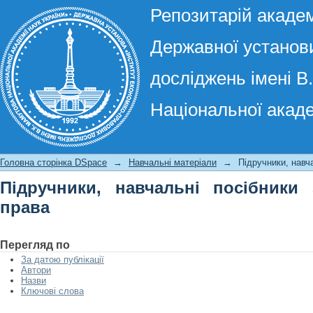
Репозитарій академ
Державної установи
досліджень імені В
Національної акаде
Підручники, навчальні посібники з 
Головна сторінка DSpace
→
Навчальні матеріали
→
Підручники, навч
Підручники, навчальні посібники
права
Перегляд по
За датою публікації
Автори
Назви
Ключові слова