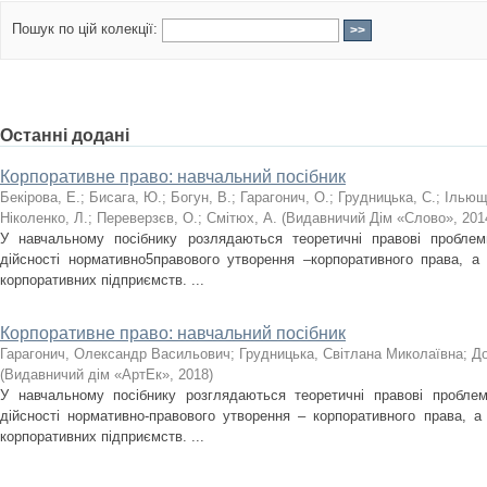
Пошук по цій колекції:
Останні додані
Корпоративне право: навчальний посібник
Бекірова, Е.
;
Бисага, Ю.
;
Богун, В.
;
Гарагонич, О.
;
Грудницька, С.
;
Ільюще
Ніколенко, Л.
;
Переверзєв, О.
;
Смітюх, А.
(
Видавничий Дім «Слово»
,
201
У навчальному посібнику розлядаються теоретичні правові проблем
дійсності нормативно5правового утворення –корпоративного права, а 
корпоративних підприємств. ...
Корпоративне право: навчальний посібник
Гарагонич, Олександр Васильович
;
Грудницька, Світлана Миколаївна
;
До
(
Видавничий дім «АртЕк»
,
2018
)
У навчальному посібнику розглядаються теоретичні правові проблем
дійсності нормативно-правового утворення – корпоративного права, а 
корпоративних підприємств. ...