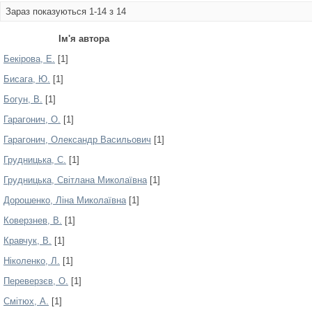
Зараз показуються 1-14 з 14
Ім'я автора
Бекірова, Е.
[1]
Бисага, Ю.
[1]
Богун, В.
[1]
Гарагонич, О.
[1]
Гарагонич, Олександр Васильович
[1]
Грудницька, С.
[1]
Грудницька, Світлана Миколаївна
[1]
Дорошенко, Ліна Миколаївна
[1]
Коверзнев, В.
[1]
Кравчук, В.
[1]
Ніколенко, Л.
[1]
Переверзєв, О.
[1]
Смітюх, А.
[1]