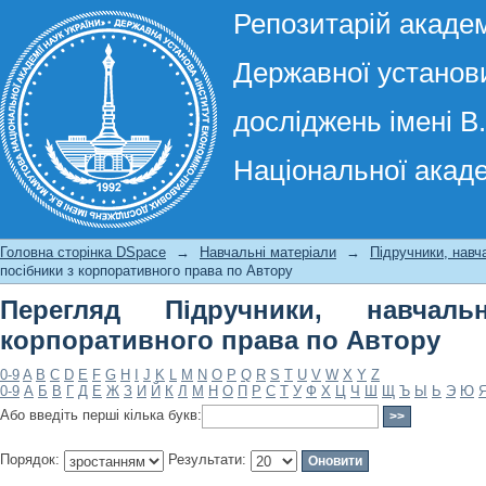
Репозитарій академ
Державної установи
досліджень імені В
Національної акаде
Перегляд Підручники, навчальні 
Автору
Головна сторінка DSpace
→
Навчальні матеріали
→
Підручники, навч
посібники з корпоративного права по Автору
Перегляд Підручники, навчал
корпоративного права по Автору
0-9
A
B
C
D
E
F
G
H
I
J
K
L
M
N
O
P
Q
R
S
T
U
V
W
X
Y
Z
0-9
А
Б
В
Г
Д
Е
Ж
З
И
Й
К
Л
М
Н
О
П
Р
С
Т
У
Ф
Х
Ц
Ч
Ш
Щ
Ъ
Ы
Ь
Э
Ю
Або введіть перші кілька букв:
Порядок:
Результати: