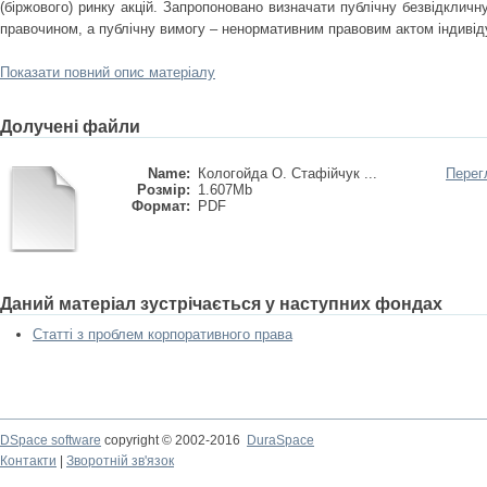
(біржового) ринку акцій. Запропоновано визначати публічну безвідкличн
правочином, а публічну вимогу – ненормативним правовим актом індивіду
Показати повний опис матеріалу
Долучені файли
Name:
Кологойда О. Стафійчук ...
Перег
Розмір:
1.607Mb
Формат:
PDF
Даний матеріал зустрічається у наступних фондах
Статті з проблем корпоративного права
DSpace software
copyright © 2002-2016
DuraSpace
Контакти
|
Зворотній зв'язок