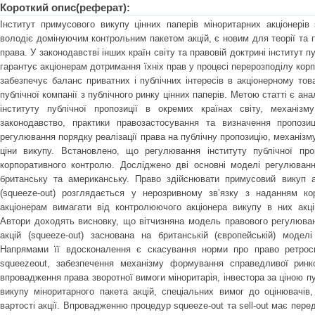
Короткий опис(реферат):
Інститут примусового викупу цінних паперів міноритарних акціонерів 
володіє домінуючим контрольним пакетом акцій, є новим для теорії та п
права. У законодавстві інших країн світу та правовій доктрині інститут п
гарантує акціонерам дотримання їхніх прав у процесі перерозподілу кор
забезпечує баланс приватних і публічних інтересів в акціонерному тов
публічної компанії з публічного ринку цінних паперів. Метою статті є ана
інституту публічної пропозиції в окремих країнах світу, механіз
законодавство, практики правозастосування та визначення пропози
регулювання порядку реалізації права на публічну пропозицію, механіз
ціни викупу. Встановлено, що регулювання інституту публічної проп
корпоративного контролю. Досліджено дві основні моделі регулюванн
британську та американську. Право здійснювати примусовий викуп ак
(squeeze-out) розглядається у нерозривному зв’язку з наданням к
акціонерам вимагати від контролюючого акціонера викупу в них акцій
Автори доходять висновку, що вітчизняна модель правового регулюва
акцій (squeeze-out) заснована на британській (європейській) моделі
Напрямами її вдосконалення є скасування норми про право ретросп
squeezeout, забезпечення механізму формування справедливої ринк
впровадження права зворотної вимоги міноритарія, інвестора за ціною пуб
викупу міноритарного пакета акцій, спеціальних вимог до оцінювачів,
вартості акції. Впровадженню процедур squeeze-out та sell-out має перед