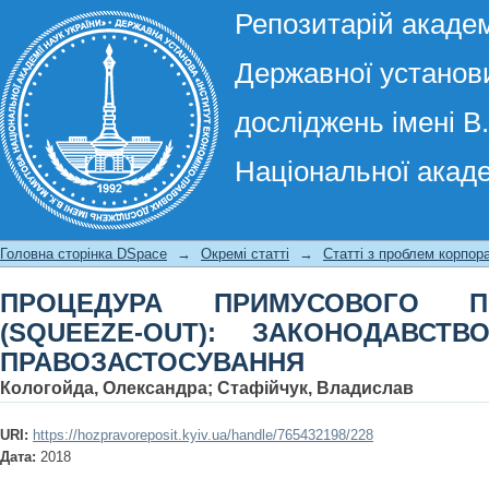
Репозитарій академ
Державної установи
досліджень імені В
Національної акаде
ПРОЦЕДУРА ПРИМУСОВОГО П
ЗАКОНОДАВСТВО ТА ПРАКТИКА ПР
Головна сторінка DSpace
→
Окремі статті
→
Статті з проблем корпор
ПРОЦЕДУРА ПРИМУСОВОГО П
(SQUEEZE-OUT): ЗАКОНОДАВСТ
ПРАВОЗАСТОСУВАННЯ
Кологойда, Олександра
;
Стафійчук, Владислав
URI:
https://hozpravoreposit.kyiv.ua/handle/765432198/228
Дата:
2018