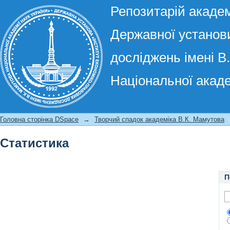
Репозитарій академ
Державної установи
досліджень імені В
Національної акаде
Статистика
Головна сторінка DSpace
→
Творчий спадок академіка В.К. Мамутова
Статистика
П