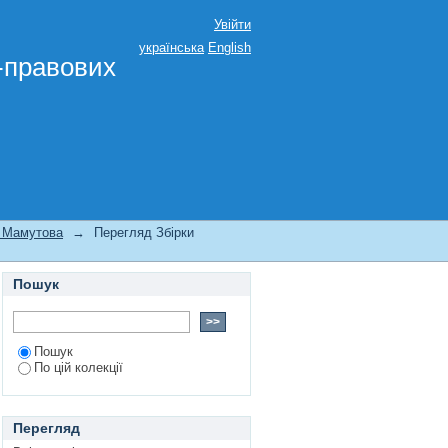
Увійти
українська
English
о-правових
 по Автору
. Мамутова
→
Перегляд Збірки
Пошук
Пошук
По цій колекції
Перегляд