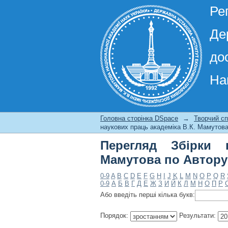
Ре
Де
до
На
Перегляд Збірки нау
Головна сторінка DSpace
→
Творчий сп
наукових праць академіка В.К. Мамутова
Перегляд Збірки 
Мамутова по Автору
0-9
A
B
C
D
E
F
G
H
I
J
K
L
M
N
O
P
Q
R
0-9
А
Б
В
Г
Д
Е
Ж
З
И
Й
К
Л
М
Н
О
П
Р
Або введіть перші кілька букв:
Порядок:
Результати: