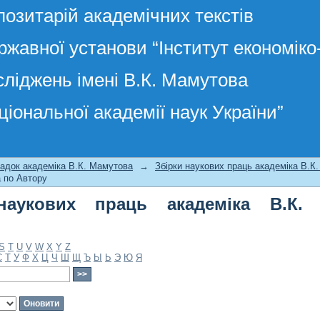
позитарій академічних текстів
ржавної установи “Інститут економік
сліджень імені В.К. Мамутова
ціональної академії наук України”
кових праць академіка В.К. Мамутова
адок академіка В.К. Мамутова
→
Збірки наукових праць академіка В.К
 по Автору
наукових праць академіка В.К.
S
T
U
V
W
X
Y
Z
С
Т
У
Ф
Х
Ц
Ч
Ш
Щ
Ъ
Ы
Ь
Э
Ю
Я