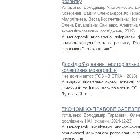
розвитку
Устименко, Володимир Анатолійович
;
Дж
Коверзнев, Вадим Олександрович
;
Гера
Малолітнева, Веста Костянтинівна
;
Новік
Олена Едуардівна
;
Санченко, Алевтина 
економіко-правових досліджень
,
2019
)
У монографії висвітлено пріоритети 
впливом концепції сталого розвитку. Ро
економічної та екологічної ...
Досвід об’єднання територіальних
колективна монографія
Невідомий автор
(
ТОВ «ВІСТКА»
,
2018
)
У виданні висвітлено окремі аспекти п
Німеччини та інших держав-членів ЄС. 
Луганській та ...
ЕКОНОМІКО-ПРАВОВЕ ЗАБЕЗПЕ
Устименко, Володимир
;
Тарасевич, Оле
досліджень НАН України
,
2024-12-23
)
У монографії висвітлено економіко-орг
особливості державного регулювання про
розроблено ...