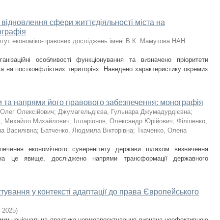
відновлення сфери життєдіяльності міста на
ографія
итут економіко-правових досліджень імені В.К. Мамутова НАН
ганізаційні особливості функціонування та визначено пріоритети
та на постконфліктних територіях. Наведено характеристику окремих
и та напрями його правового забезпечення: монографія
 Олег Олексійович
;
Джумагельдієва, Гульнара Джумадурдієвна
;
в, Михайло Михайлович
;
Ілларіонов, Олександр Юрійович
;
Філіпенко,
на Василівна
;
Батченко, Людмила Вікторівна
;
Ткаченко, Олена
зпечення економічного суверенітету держави шляхом визначення
 на це явище, досліджено напрями трансформації державного
тування у контексті адаптації до права Європейського
,
2025
)
якими національна практика нормопроєктування визнана неефективною