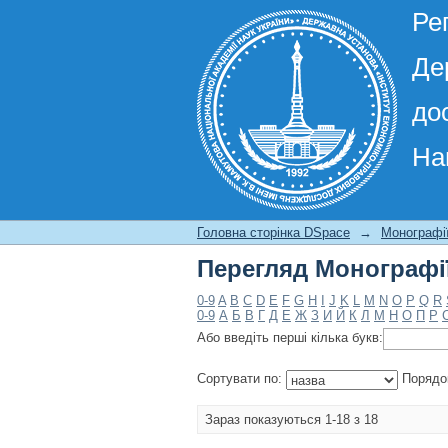
Ре
Де
до
На
Перегляд Монографії
Головна сторінка DSpace
→
Монографі
Перегляд Монографії
0-9
A
B
C
D
E
F
G
H
I
J
K
L
M
N
O
P
Q
R
0-9
А
Б
В
Г
Д
Е
Ж
З
И
Й
К
Л
М
Н
О
П
Р
Або введіть перші кілька букв:
Сортувати по:
Порядо
Зараз показуються 1-18 з 18