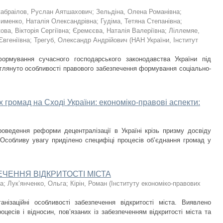
абраілов, Руслан Аятшахович
;
Зельдіна, Олена Романівна
;
сименко, Наталія Олександрівна
;
Гудіма, Тетяна Степанівна
;
ова, Вікторія Сергіївна
;
Єремєєва, Наталія Валеріївна
;
Ліллемяе,
Євгеніївна
;
Трегуб, Олександр Андрійович
(
НАН України, Інститут
формування сучасного господарського законодавства України під
зглянуто особливості правового забезпечення формування соціально-
 громад на Сході України: економіко-правові аспекти:
роведення реформи децентралізації в Україні крізь призму досвіду
Особливу увагу приділено специфіці процесів об’єднання громад у
ЧЕННЯ ВІДКРИТОСТІ МІСТА
на
;
Лук’янченко, Ольга
;
Кірін, Роман
(
Інституту економіко-правових
анізаційні особливості забезпечення відкритості міста. Виявлено
цесів і відносин, пов’язаних із забезпеченням відкритості міста та