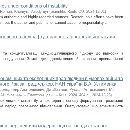
es under conditions of instability
, Roman
;
Khomyn, Volodymyr
(
Scientific Route OÜ
,
2024-12-01
)
om authentic and highly regarded sources. Reason- able efforts have been
n, but the author and pub- lisher cannot assume responsibility ...
гічного ландшафту: правові та організаційні засади:
 та концептуалізації міждисциплінарного підходу до відносин з
ого зондування Землі для дослідження й охорони археологічної
кономічних та екологічних прав людини в умовах війни та
огр. / за заг. ред. чл.-кор. НАН України В.А. Устименка
 Володимир Анатолійович
;
Джабраілов, Руслан Аятшахович
(
НАН
Н України». – Електрон. дані. – Київ, 2024. 404 с.
,
2024-12-23
)
реси людини мають бути покладені в основу формування і реалізації
на період повоєнного відновлення. Обґрунтовано, що ефективність
їни: перспективи модернізації на засадах сталого