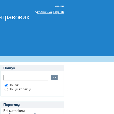
Увійти
українська
English
о-правових
Пошук
Пошук
По цій колекції
Перегляд
Всі матеріали