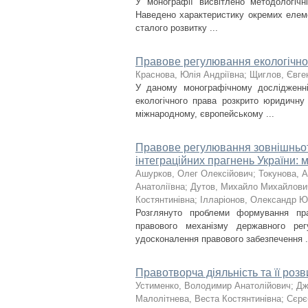
У монографії висвітлено методологічн
Наведено характеристику окремих елеме
сталого розвитку ...
Правове регулювання екологічного
Краснова, Юлія Андріївна
;
Щиглов, Євге
У даному монографічному дослідженні
екологічного права розкрито юридичну 
міжнародному, європейському ...
Правове регулювання зовнішньото
інтеграційних прагнень України: 
Ашурков, Олег Олексійович
;
Токунова, 
Анатоліївна
;
Дутов, Михайло Михайлови
Костянтинівна
;
Ілларіонов, Олександр Ю
Розглянуто проблеми формування пра
правового механізму державного рег
удосконалення правового забезпечення .
Правотворча діяльність та її розв
Устименко, Володимир Анатолійович
;
Дж
Малолітнева, Веста Костянтинівна
;
Сєрє