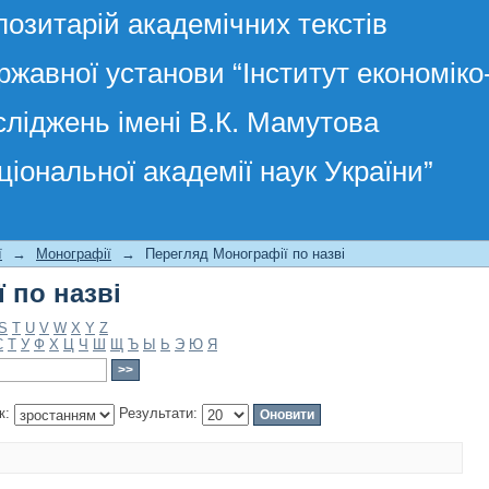
позитарій академічних текстів
ржавної установи “Інститут економік
сліджень імені В.К. Мамутова
ціональної академії наук України”
 по назві
ї
→
Монографії
→
Перегляд Монографії по назві
 по назві
S
T
U
V
W
X
Y
Z
С
Т
У
Ф
Х
Ц
Ч
Ш
Щ
Ъ
Ы
Ь
Э
Ю
Я
к:
Результати: