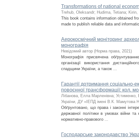
Transformations of national economi
Trehub, Oleksandr
;
Hudima, Tetіana
;
Kirin
This book contains information obtained fr
made to publish reliable data and informatio
Аерокосмічний моніторинг археоло
монографія
Невідомий автор
(
Норма права
,
2021
)
Монографія присвячена обґрунтуванню
організації використання дистанційн
спадщини України, а також ...
Гарантії дотримання соціально-е
повоєнної трансформації: кол. мон
Лібанова, Елла Марленівна
;
Устименко,
України, ДУ «ІЕПД імені В.К. Мамутова НА
Обґрунтовано, що права і законні інте
державної політики в умовах війни та 
нормативно-правового ...
Господарське законодавство Укра