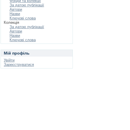
Фонди та колекції
За датою публікації
Автори
Назви
Ключові слова
Колекція
За датою публікації
Автори
Назви
Ключові слова
Мій профіль
Увійти
Зареєструватися