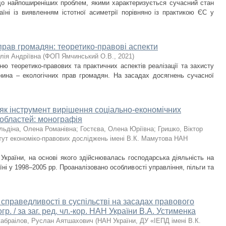
до найпоширеніших проблем, якими характеризується сучасний стан
аїні із виявленням істотної асиметрії порівняно із практикою ЄС у
 прав громадян: теоретико-правові аспекти
лія Андріївна
(
ФОП Ямчинський О.В.
,
2021
)
ю теоретико-правових та практичних аспектів реалізації та захисту
нина – екологічних прав громадян. На засадах досягнень сучасної
 як інструмент вирішення соціально-економічних
 областей: монографія
льдіна, Олена Романівна
;
Гостєва, Олена Юріївна
;
Гришко, Віктор
тут економіко-правових досліджень імені В.К. Мамутова НАН
України, на основі якого здійснювалась господарська діяльність на
їні у 1998–2005 рр. Проаналізовано особливості управління, пільги та
 справедливості в суспільстві на засадах правового
р. / за заг. ред. чл.-кор. НАН України В.А. Устименка
абраілов, Руслан Аятшахович
(
НАН України, ДУ «ІЕПД імені В.К.