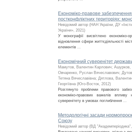
Економіко-правове забезпечення 
постконфліктних територіях: мон
Невідомий автор
(
НАН України, ДУ «Інст
України»
,
2021
)
У монографії висвітлено економіко-ор
відновлення сфери життєдіяльності міс
елементів ...
Економічний суверенітет держав
Мамутов, Валентин Карлович
;
Ашурков,
Овчаренко, Руслан Вячеславович
;
Дуто
Тетяна Вячеславівна
;
Дятлова, Валенти
Георгіївна
(
Юго-Восток
,
2012
)
Розглянуто проблеми правового забе
економіко-правових важелів впливу
суверенітету в умовах поглиблення ...
Методологічні засади нормопроєк
Союзу
Невідомий автор
(
ВД "Академперіодика"
Викладено наукові висновки, згідно з 