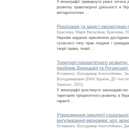
У монографії привернута увага читача 
розвитку правотворчої діяльності в Укр
методологічних ...
Реалізація та захист екологічних
Краснова, Марія Василівна
;
Краснова, Ю
Наукове видання присвячене дослідженн
сучасного типу прав людини і громадя
теорії права, теорії ...
Території пріоритетного розвитку
проблем Донецької та Луганської
Устименко, Володимир Анатолійович
;
Зе
Володимирович
(
НАН України, ДУ «Інсти
України»
,
2021
)
У монографії розглянуто законодавство 
територіях пріоритетного розвитку в Укра
гарантії ...
Утвердження ідеології соціальної
регулювання економіки: кол. моног
Устименко, Володимир Анатолійович
;
Дж