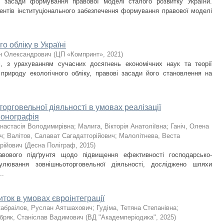
і засади формування правової моделі сталого розвитку України.
нтів інституціонального забезпечення формування правової моделі
 обліку в Україні
н Олександрович
(
ЦП «Компринт»
,
2021
)
, з урахуванням сучасних досягнень економічних наук та теорії
природу екологічного обліку, правові засади його становлення на
рговельної діяльності в умовах реалізації
монографія
Анастасія Володимирівна
;
Малига, Вікторія Анатоліївна
;
Ганіч, Олена
ч
;
Валітов, Салават Сагадатгорійович
;
Малолітнева, Веста
рійович
(
Десна Поліграф
,
2015
)
вового підґрунтя щодо підвищення ефективності господарсько-
улювання зовнішньоторговельної діяльності, досліджено шляхи
..
иток в умовах євроінтеграції
абраілов, Руслан Аятшахович
;
Гудіма, Тетяна Степанівна
;
бряк, Станіслав Вадимович
(
ВД "Академперіодика"
,
2025
)