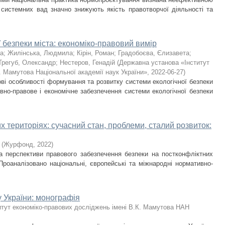
системних вад значно знижують якість правотворчої діяльності та
 безпеки міста: економіко-правовий вимір
на
;
Жилінська, Людмила
;
Кірін, Роман
;
Градобоєва, Єлизавета
;
Трегуб, Олександр
;
Нестеров, Генадій
(
Державна установа «Інститут
. Мамутова Національної академії наук України»
,
2022-06-27
)
ові особливості формування та розвитку системи екологічної безпеки
вно-правове і економічне забезпечення системи екологічної безпеки
 територіях: сучасний стан, проблеми, сталий розвиток:
(
Журфонд
,
2022
)
а перспективи правового забезпечення безпеки на постконфліктних
Проаналізовано національні, європейські та міжнародні нормативно-
 України: монографія
итут економіко-правових досліджень імені В.К. Мамутова НАН