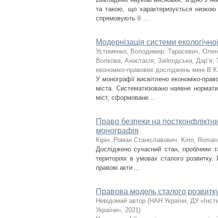
та такою, що характеризується низкою 
спрямовують її ...
Модернізація системи екологічної
Устименко, Володимир
;
Тарасевич, Оле
Волкова, Анастасія
;
Заблодська, Дарʼя
;
економіко-правових досліджень мені В.К
У монографії висвітлено економіко-прав
міста. Систематизовано наявне нормати
міст, сформоване ...
Право безпеки на постконфліктних
монографія
Кірін, Роман Станіславович
;
Kirin, Roman
Досліджено сучасний стан, проблеми т
територіях в умовах сталого розвитку. 
правові акти ...
Правова модель сталого розвитку
Невідомий автор
(
НАН України, ДУ «Інст
України»
,
2021
)