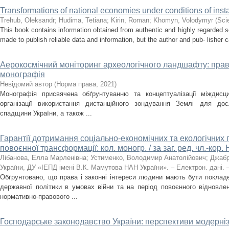
Transformations of national economies under conditions of insta
Trehub, Oleksandr
;
Hudima, Tetіana
;
Kirin, Roman
;
Khomyn, Volodymyr
(
Sci
This book contains information obtained from authentic and highly regarded 
made to publish reliable data and information, but the author and pub- lisher 
Аерокосмічний моніторинг археологічного ландшафту: правов
монографія
Невідомий автор
(
Норма права
,
2021
)
Монографія присвячена обґрунтуванню та концептуалізації міждисц
організації використання дистанційного зондування Землі для дос
спадщини України, а також ...
Гарантії дотримання соціально-економічних та екологічних 
повоєнної трансформації: кол. моногр. / за заг. ред. чл.-кор
Лібанова, Елла Марленівна
;
Устименко, Володимир Анатолійович
;
Джабр
України, ДУ «ІЕПД імені В.К. Мамутова НАН України». – Електрон. дані. – 
Обґрунтовано, що права і законні інтереси людини мають бути покладе
державної політики в умовах війни та на період повоєнного відновле
нормативно-правового ...
Господарське законодавство України: перспективи модерніз