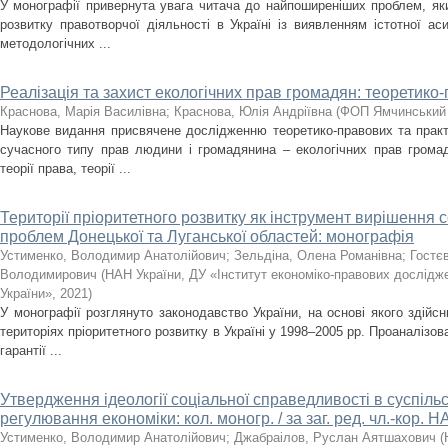
У монографії привернута увага читача до найпоширеніших проблем, як
розвитку правотворчої діяльності в Україні із виявленням істотної ас
методологічних ...
Реалізація та захист екологічних прав громадян: теоретико
Краснова, Марія Василівна
;
Краснова, Юлія Андріївна
(
ФОП Ямчинський
Наукове видання присвячене дослідженню теоретико-правових та практи
сучасного типу прав людини і громадянина – екологічних прав грома
теорії права, теорії ...
Території пріоритетного розвитку як інструмент вирішення 
проблем Донецької та Луганської областей: монографія
Устименко, Володимир Анатолійович
;
Зельдіна, Олена Романівна
;
Гостє
Володимирович
(
НАН України, ДУ «Інститут економіко-правових дослідж
України»
,
2021
)
У монографії розглянуто законодавство України, на основі якого здійс
територіях пріоритетного розвитку в Україні у 1998–2005 рр. Проаналізов
гарантії ...
Утвердження ідеології соціальної справедливості в суспіль
регулювання економіки: кол. моногр. / за заг. ред. чл.-кор. 
Устименко, Володимир Анатолійович
;
Джабраілов, Руслан Аятшахович
(