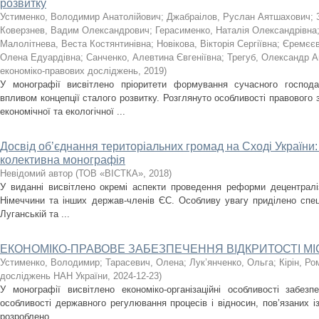
розвитку
Устименко, Володимир Анатолійович
;
Джабраілов, Руслан Аятшахович
;
Коверзнев, Вадим Олександрович
;
Герасименко, Наталія Олександрівна
Малолітнева, Веста Костянтинівна
;
Новікова, Вікторія Сергіївна
;
Єремєєв
Олена Едуардівна
;
Санченко, Алевтина Євгеніївна
;
Трегуб, Олександр А
економіко-правових досліджень
,
2019
)
У монографії висвітлено пріоритети формування сучасного господа
впливом концепції сталого розвитку. Розглянуто особливості правового
економічної та екологічної ...
Досвід об’єднання територіальних громад на Сході України:
колективна монографія
Невідомий автор
(
ТОВ «ВІСТКА»
,
2018
)
У виданні висвітлено окремі аспекти проведення реформи децентраліза
Німеччини та інших держав-членів ЄС. Особливу увагу приділено спец
Луганській та ...
ЕКОНОМІКО-ПРАВОВЕ ЗАБЕЗПЕЧЕННЯ ВІДКРИТОСТІ МІ
Устименко, Володимир
;
Тарасевич, Олена
;
Лук’янченко, Ольга
;
Кірін, Ро
досліджень НАН України
,
2024-12-23
)
У монографії висвітлено економіко-організаційні особливості забезп
особливості державного регулювання процесів і відносин, пов’язаних із
розроблено ...