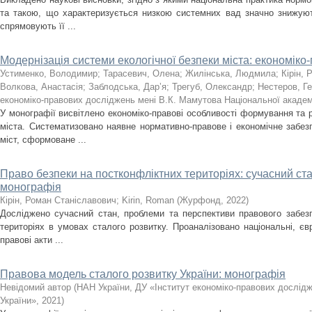
та такою, що характеризується низкою системних вад значно знижують
спрямовують її ...
Модернізація системи екологічної безпеки міста: економіко
Устименко, Володимир
;
Тарасевич, Олена
;
Жилінська, Людмила
;
Кірін, 
Волкова, Анастасія
;
Заблодська, Дарʼя
;
Трегуб, Олександр
;
Нестеров, Ге
економіко-правових досліджень мені В.К. Мамутова Національної академі
У монографії висвітлено економіко-правові особливості формування та р
міста. Систематизовано наявне нормативно-правове і економічне забез
міст, сформоване ...
Право безпеки на постконфліктних територіях: сучасний ста
монографія
Кірін, Роман Станіславович
;
Kirin, Roman
(
Журфонд
,
2022
)
Досліджено сучасний стан, проблеми та перспективи правового забез
територіях в умовах сталого розвитку. Проаналізовано національні, єв
правові акти ...
Правова модель сталого розвитку України: монографія
Невідомий автор
(
НАН України, ДУ «Інститут економіко-правових дослід
України»
,
2021
)