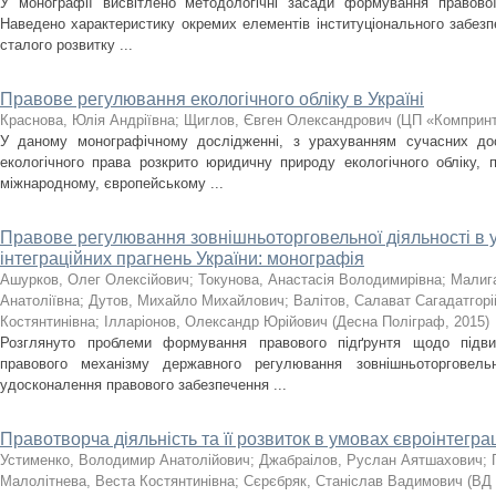
У монографії висвітлено методологічні засади формування правової
Наведено характеристику окремих елементів інституціонального забез
сталого розвитку ...
Правове регулювання екологічного обліку в Україні
Краснова, Юлія Андріївна
;
Щиглов, Євген Олександрович
(
ЦП «Комприн
У даному монографічному дослідженні, з урахуванням сучасних дос
екологічного права розкрито юридичну природу екологічного обліку, 
міжнародному, європейському ...
Правове регулювання зовнішньоторговельної діяльності в у
інтеграційних прагнень України: монографія
Ашурков, Олег Олексійович
;
Токунова, Анастасія Володимирівна
;
Малига
Анатоліївна
;
Дутов, Михайло Михайлович
;
Валітов, Салават Сагадатгор
Костянтинівна
;
Ілларіонов, Олександр Юрійович
(
Десна Поліграф
,
2015
)
Розглянуто проблеми формування правового підґрунтя щодо підви
правового механізму державного регулювання зовнішньоторговель
удосконалення правового забезпечення ...
Правотворча діяльність та її розвиток в умовах євроінтеграц
Устименко, Володимир Анатолійович
;
Джабраілов, Руслан Аятшахович
;
Малолітнева, Веста Костянтинівна
;
Сєрєбряк, Станіслав Вадимович
(
ВД 