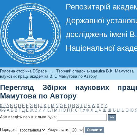
Репозитарій академ
Державної установи
досліджень імені В
Національної акаде
Перегляд Збірки наукових праць ака
Головна сторінка DSpace
→
Творчий спадок академіка В.К. Мамутова
наукових праць академіка В.К. Мамутова по Автору
Перегляд Збірки наукових прац
Мамутова по Автору
0-9
A
B
C
D
E
F
G
H
I
J
K
L
M
N
O
P
Q
R
S
T
U
V
W
X
Y
Z
0-9
А
Б
В
Г
Д
Е
Ж
З
И
Й
К
Л
М
Н
О
П
Р
С
Т
У
Ф
Х
Ц
Ч
Ш
Щ
Ъ
Ы
Ь
Э
Ю
Або введіть перші кілька букв:
Порядок:
Результати: