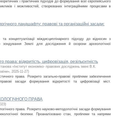
оретичних і практичних підходів до формування візії європейського
викликів і можливостей, створюваних інтеграційними процесами в
гічного ландшафту: правові та організаційні засади:
 та концептуалізації міждисциплінарного підходу до відносин з
ого зондування Землі для дослідження й охорони археологічної
о права: відкритість, цифровізація, резільєнтність
танова «Інститут економіко- правових досліджень імені В.К.
раїни»
,
2025-11-27
)
стичного права. Розкрито загально-правові проблеми забезпечення
-правові засади формування відкритості та цифровізації міст.
КОЛОГІЧНОГО ПРАВА
023
)
логічного права. Розкрито науково-методологічні засади формування
екологічної безпеки. Проаналізовано стан, проблеми та напрями