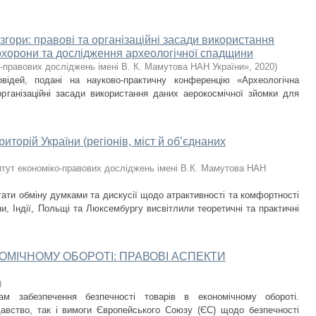
гори: правові та організаційні засади використання
охорони та дослідження археологічної спадщини
о-правових досліджень імені В. К. Мамутова НАН України»
,
2020
)
відей, подані на науково-практичну конференцію «Археологічна
рганізаційні засади використання даних аерокосмічної зйомки для
иторій України (регіонів, міст й об’єднаних
итут економіко-правових досліджень імені В.К. Мамутова НАН
тати обміну думками та дискусії щодо атрактивності та комфортності
ни, Індії, Польщі та Люксембургу висвітлили теоретичні та практичні
НОМІЧНОМУ ОБОРОТІ: ПРАВОВІ АСПЕКТИ
)
м забезпечення безпечності товарів в економічному обороті.
давство, так і вимоги Європейського Союзу (ЄС) щодо безпечності