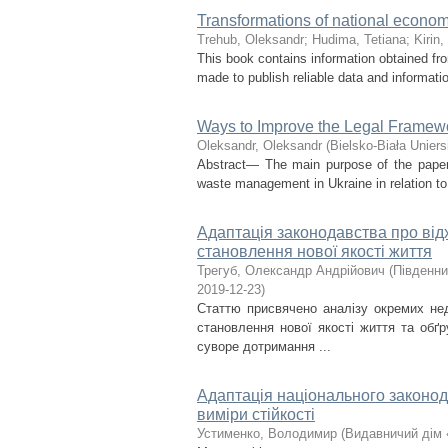
Transformations of national economi
Trehub, Oleksandr
;
Hudima, Tetіana
;
Kirin
This book contains information obtained fr
made to publish reliable data and informatio
Ways to Improve the Legal Framew
Oleksandr, Oleksandr
(
Bielsko-Biała Uniers
Abstract— The main purpose of the paper 
waste management in Ukraine in relation to 
Адаптація законодавства про ві
становлення нової якості життя
Трегуб, Олександр Андрійович
(
Південни
2019-12-23
)
Статтю присвячено аналізу окремих нед
становлення нової якості життя та обґ
суворе дотримання ...
Адаптація національного законод
виміри стійкості
Устименко, Володимир
(
Видавничий дім