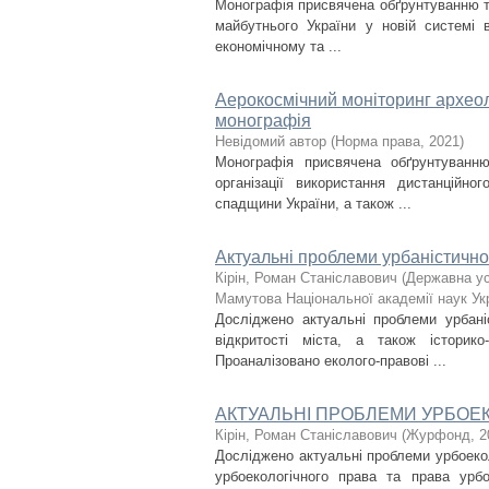
Монографія присвячена обґрунтуванню те
майбутнього України у новій системі 
економічному та ...
Аерокосмічний моніторинг археоло
монографія
Невідомий автор
(
Норма права
,
2021
)
Монографія присвячена обґрунтуванню
організації використання дистанційн
спадщини України, а також ...
Актуальні проблеми урбаністичног
Кірін, Роман Станіславович
(
Державна ус
Мамутова Національної академії наук Ук
Досліджено актуальні проблеми урбані
відкритості міста, а також історико
Проаналізовано еколого-правові ...
АКТУАЛЬНІ ПРОБЛЕМИ УРБОЕ
Кірін, Роман Станіславович
(
Журфонд
,
2
Досліджено актуальні проблеми урбоеко
урбоекологічного права та права урбо