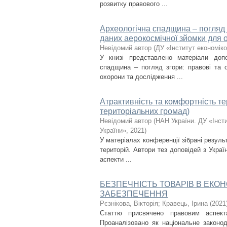
розвитку правового ...
Археологічна спадщина – погляд з
даних аерокосмічної зйомки для 
Невідомий автор
(
ДУ «Інститут економік
У книзі представлено матеріали допо
спадщина – погляд згори: правові та о
охорони та дослідження ...
Атрактивність та комфортність тер
територіальних громад)
Невідомий автор
(
НАН України. ДУ «Інст
України»
,
2021
)
У матеріалах конференції зібрані резуль
територій. Автори тез доповідей з Украї
аспекти ...
БЕЗПЕЧНІСТЬ ТОВАРІВ В ЕКО
ЗАБЕЗПЕЧЕННЯ
Рєзнікова, Вікторія
;
Кравець, Ірина
(
2021
Статтю присвячено правовим аспекта
Проаналізовано як національне законо