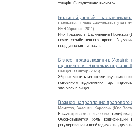
товарів. Обґрунтовано висновок, ...
Большой ученый – наставник мо
Беляневич, Елена Анатольевна
(
НАН Укр
НАН України»
,
2011
)
Имя Грациэллы Васильевны Пронской (19
науке хозяйственного права. Глубок
неординарная личность, ...
Бізнес і права людини в Україні: 
відновлення: збірник матеріалів І
Невідомий автор
(
2023
)
Збірник містить матеріали наукових і ек
повоєнного відновлення, що підготов
здобувачів вищої ...
Важное направление правового 
Мамутов, Валентин Карлович
(
Юго-Вост
Рассматривается значение кодификац
Обосновывается роль кодификации к
регулирования и необходимость уделять 