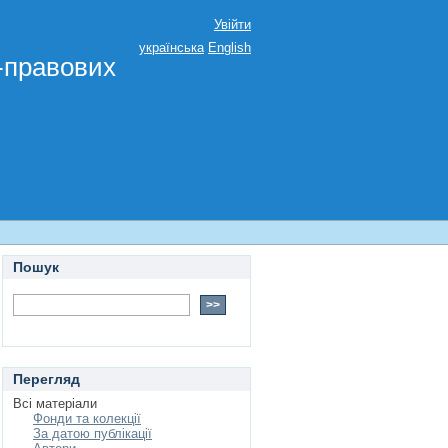
Увійти
українська
English
о-правових
Пошук
Перегляд
Всі матеріали
Фонди та колекції
За датою публікації