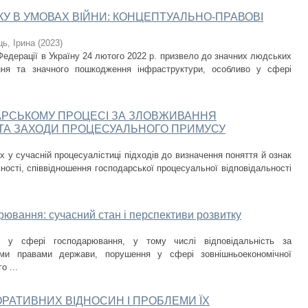
У В УМОВАХ ВІЙНИ: КОНЦЕПТУАЛЬНО-ПРАВОВІ
ь, Ірина
(
2023
)
едерації в Україну 24 лютого 2022 р. призвело до значних людських
ння та значного пошкодження інфраструктури, особливо у сфері
ДАРСЬКОМУ ПРОЦЕСІ ЗА ЗЛОВЖИВАННЯ
ТА ЗАХОДИ ПРОЦЕСУАЛЬНОГО ПРИМУСУ
 у сучасній процесуалістиці підходів до визначення поняття й ознак
ності, співвідношення господарської процесуальної відповідальності
рювання: сучасний стан і перспективи розвитку
ті у сфері господарювання, у тому числі відповідальність за
ими правами держави, порушення у сфері зовнішньоекономічної
о ...
РАТИВНИХ ВІДНОСИН І ПРОБЛЕМИ ЇХ