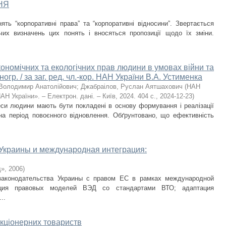
НЯ
ять “корпоративні права” та “корпоративні відносини”. Звертається
чих визначень цих понять і вносяться пропозиції щодо їх зміни.
кономічних та екологічних прав людини в умовах війни та
огр. / за заг. ред. чл.-кор. НАН України В.А. Устименка
 Володимир Анатолійович
;
Джабраілов, Руслан Аятшахович
(
НАН
Н України». – Електрон. дані. – Київ, 2024. 404 с.
,
2024-12-23
)
реси людини мають бути покладені в основу формування і реалізації
на період повоєнного відновлення. Обґрунтовано, що ефективність
Украины и международная интеграция:
д»
,
2006
)
законодательства Украины с правом ЕС в рамках международной
ация правовых моделей ВЭД со стандартами ВТО; адаптация
..
акціонерних товариств