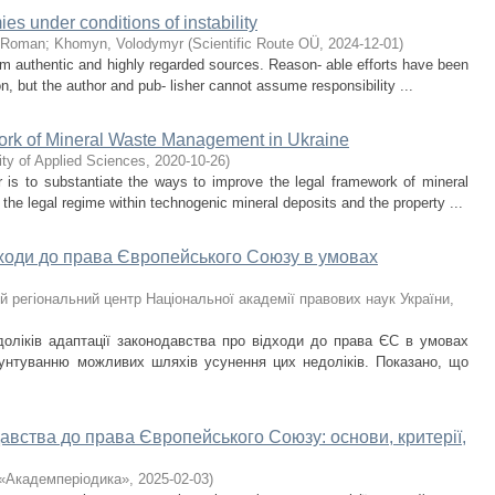
es under conditions of instability
, Roman
;
Khomyn, Volodymyr
(
Scientific Route OÜ
,
2024-12-01
)
om authentic and highly regarded sources. Reason- able efforts have been
n, but the author and pub- lisher cannot assume responsibility ...
ork of Mineral Waste Management in Ukraine
ity of Applied Sciences
,
2020-10-26
)
is to substantiate the ways to improve the legal framework of mineral
the legal regime within technogenic mineral deposits and the property ...
дходи до права Європейського Союзу в умовах
й регіональний центр Національної академії правових наук України
,
оліків адаптації законодавства про відходи до права ЄС в умовах
рунтуванню можливих шляхів усунення цих недоліків. Показано, що
авства до права Європейського Союзу: основи, критерії,
 «Академперіодика»
,
2025-02-03
)