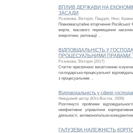
ВПЛИВ ДЕРЖАВИ НА ЕКОНОМІК
ЗАСАДИ
Рєзнікова, Вікторія
;
Пацурія, Ніно
;
Кравец
Повномасштабне вторгнення Російської Ф
жертв, масового переміщення населе
енергетики, релокації ...
ВІДПОВІДАЛЬНІСТЬ У ГОСПО
ПРОЦЕСУАЛЬНИМИ ПРАВАМИ 
Рєзнікова, Вікторія
(
2017
)
Статтю присвячено висвітленню існуючих
господарсько-процесуальної відповідаль
з процесуальним ...
Відповідальність у сфері господа
Невідомий автор
(
Юго-Восток
,
2009
)
Розглянуто проблеми відповідальнос
неефективне управління корпоративн
діяльності, антимонопольно-конкурентног
ГАЛУЗЕВА НАЛЕЖНІСТЬ КОРПО