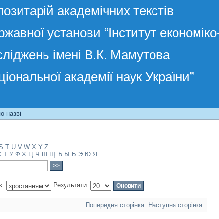
позитарій академічних текстів
ржавної установи “Інститут економік
сліджень імені В.К. Мамутова
ціональної академії наук України”
о назві
S
T
U
V
W
X
Y
Z
С
Т
У
Ф
Х
Ц
Ч
Ш
Щ
Ъ
Ы
Ь
Э
Ю
Я
к:
Результати:
Попередня сторінка
Наступна сторінка