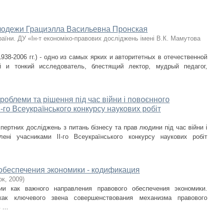
лодежи Грациэлла Васильевна Пронская
аїни. ДУ «Ін-т економіко-правових досліджень імені В.К. Мамутова
38-2006 гг.) - одно из самых ярких и авторитетных в отечественной
ий и тонкий исследователь, блестящий лектор, мудрый педагог,
проблеми та рішення під час війни і повоєнного
І-го Всеукраїнського конкурсу наукових робіт
спертних досліджень з питань бізнесу та прав людини під час війни і
лені учасниками ІІ-го Всеукраїнського конкурсу наукових робіт
обеспечения экономики - кодификация
ок
,
2009
)
ии как важного направления правового обеспечения экономики.
ак ключевого звена совершенствования механизма правового
...