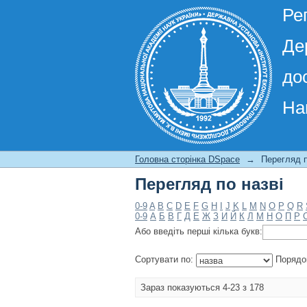
Ре
Де
до
На
Перегляд по назві
Головна сторінка DSpace
→
Перегляд п
Перегляд по назві
0-9
A
B
C
D
E
F
G
H
I
J
K
L
M
N
O
P
Q
R
0-9
А
Б
В
Г
Д
Е
Ж
З
И
Й
К
Л
М
Н
О
П
Р
Або введіть перші кілька букв:
Сортувати по:
Порядо
Зараз показуються 4-23 з 178