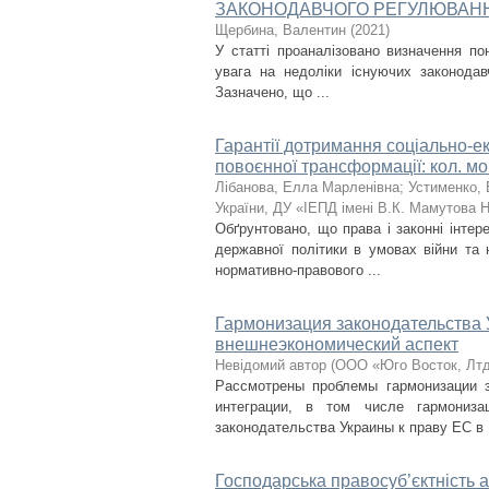
ЗАКОНОДАВЧОГО РЕГУЛЮВАН
Щербина, Валентин
(
2021
)
У статті проаналізовано визначення пон
увага на недоліки існуючих законодав
Зазначено, що ...
Гарантії дотримання соціально-е
повоєнної трансформації: кол. мон
Лібанова, Елла Марленівна
;
Устименко,
України, ДУ «ІЕПД імені В.К. Мамутова НА
Обґрунтовано, що права і законні інте
державної політики в умовах війни та 
нормативно-правового ...
Гармонизация законодательства 
внешнеэкономический аспект
Невідомий автор
(
ООО «Юго Восток, Лт
Рассмотрены проблемы гармонизации 
интеграции, в том числе гармониз
законодательства Украины к праву ЕС в .
Господарська правосуб’єктність 