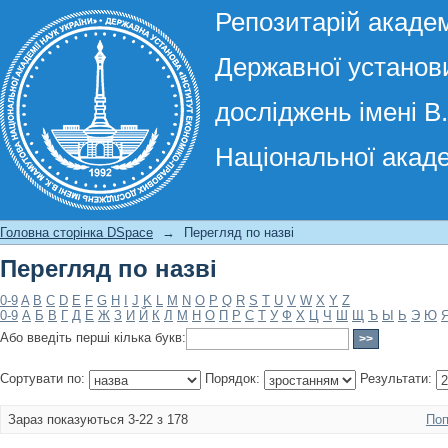
Репозитарій академ
Державної установи
досліджень імені В
Національної акаде
Перегляд по назві
Головна сторінка DSpace
→
Перегляд по назві
Перегляд по назві
0-9
A
B
C
D
E
F
G
H
I
J
K
L
M
N
O
P
Q
R
S
T
U
V
W
X
Y
Z
0-9
А
Б
В
Г
Д
Е
Ж
З
И
Й
К
Л
М
Н
О
П
Р
С
Т
У
Ф
Х
Ц
Ч
Ш
Щ
Ъ
Ы
Ь
Э
Ю
Або введіть перші кілька букв:
Сортувати по:
Порядок:
Результати:
Зараз показуються 3-22 з 178
Поп