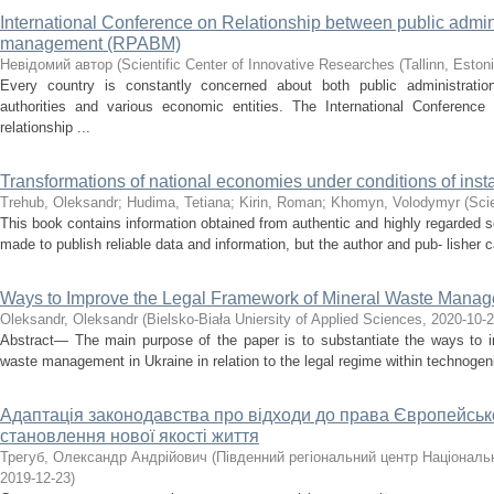
International Conference on Relationship between public admini
management (RPABM)
Невідомий автор
(
Scientific Center of Innovative Researches (Tallinn, Estoni
Every country is constantly concerned about both public administratio
authorities and various economic entities. The International Conferenc
relationship ...
Transformations of national economies under conditions of insta
Trehub, Oleksandr
;
Hudima, Tetіana
;
Kirin, Roman
;
Khomyn, Volodymyr
(
Sci
This book contains information obtained from authentic and highly regarded 
made to publish reliable data and information, but the author and pub- lisher 
Ways to Improve the Legal Framework of Mineral Waste Manag
Oleksandr, Oleksandr
(
Bielsko-Biała Uniersity of Applied Sciences
,
2020-10-
Abstract— The main purpose of the paper is to substantiate the ways to i
waste management in Ukraine in relation to the legal regime within technogeni
Адаптація законодавства про відходи до права Європейськ
становлення нової якості життя
Трегуб, Олександр Андрійович
(
Південний регіональний центр Національн
2019-12-23
)