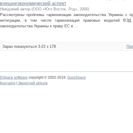
внешнеэкономический аспект
Невідомий автор
(
ООО «Юго Восток, Лтд»
,
2006
)
Рассмотрены проблемы гармонизации законодательства Украины с 
интеграции, в том числе гармонизация правовых моделей ВЭД
законодательства Украины к праву ЕС в ...
Зараз показуються 3-22 з 178
Поп
DSpace software
copyright © 2002-2016
DuraSpace
Контакти
|
Зворотній зв'язок