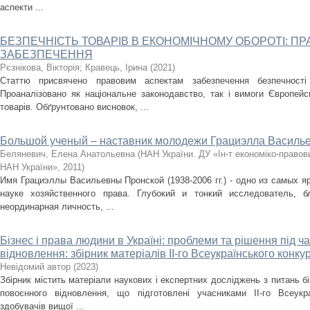
аспекти ...
БЕЗПЕЧНІСТЬ ТОВАРІВ В ЕКОНОМІЧНОМУ ОБОРОТІ: ПР
ЗАБЕЗПЕЧЕННЯ
Рєзнікова, Вікторія
;
Кравець, Ірина
(
2021
)
Статтю присвячено правовим аспектам забезпечення безпечності 
Проаналізовано як національне законодавство, так і вимоги Європей
товарів. Обґрунтовано висновок, ...
Большой ученый – наставник молодежи Грациэлла Василь
Беляневич, Елена Анатольевна
(
НАН України. ДУ «Ін-т економіко-право
НАН України»
,
2011
)
Имя Грациэллы Васильевны Пронской (1938-2006 гг.) - одно из самых я
науке хозяйственного права. Глубокий и тонкий исследователь, б
неординарная личность, ...
Бізнес і права людини в Україні: проблеми та рішення під ча
відновлення: збірник матеріалів ІІ-го Всеукраїнського конку
Невідомий автор
(
2023
)
Збірник містить матеріали наукових і експертних досліджень з питань бі
повоєнного відновлення, що підготовлені учасниками ІІ-го Всеукр
здобувачів вищої ...