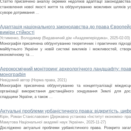
Статтю присвячено аналізу окремих недоліків адаптації законодавств
становлення нової якості життя та обґрунтуванню можливих шляхів ус
суворе дотримання ...
Адаптація національного законодавства до права Європейсь
виміри стійкості
Устименко, Володимир
(
Видавничий дім «Академперіодика»
,
2025-02-03
)
Монографія присвячена обґрунтуванню теоретичних і практичних підході
майбутнього України у новій системі викликів і можливостей, створ
економічному та ...
Аерокосмічний моніторинг археологічного ландшафту: правов
монографія
Невідомий автор
(
Норма права
,
2021
)
Монографія присвячена обґрунтуванню та концептуалізації міждисц
організації використання дистанційного зондування Землі для дос
спадщини України, а також ...
Актуальні проблеми урбаністичного права: відкритість, цифр
Кірін, Роман Станіславович
(
Державна установа «Інститут економіко- пра
Мамутова Національної академії наук України»
,
2025-11-27
)
Досліджено актуальні проблеми урбаністичного права. Розкрито зага