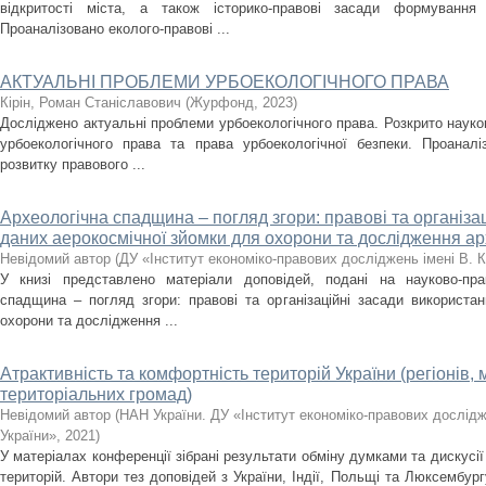
відкритості міста, а також історико-правові засади формування в
Проаналізовано еколого-правові ...
АКТУАЛЬНІ ПРОБЛЕМИ УРБОЕКОЛОГІЧНОГО ПРАВА
Кірін, Роман Станіславович
(
Журфонд
,
2023
)
Досліджено актуальні проблеми урбоекологічного права. Розкрито наук
урбоекологічного права та права урбоекологічної безпеки. Проанал
розвитку правового ...
Археологічна спадщина – погляд згори: правові та організа
даних аерокосмічної зйомки для охорони та дослідження а
Невідомий автор
(
ДУ «Інститут економіко-правових досліджень імені В. 
У книзі представлено матеріали доповідей, подані на науково-пра
спадщина – погляд згори: правові та організаційні засади використа
охорони та дослідження ...
Атрактивність та комфортність територій України (регіонів, 
територіальних громад)
Невідомий автор
(
НАН України. ДУ «Інститут економіко-правових дослід
України»
,
2021
)
У матеріалах конференції зібрані результати обміну думками та дискусі
територій. Автори тез доповідей з України, Індії, Польщі та Люксембург