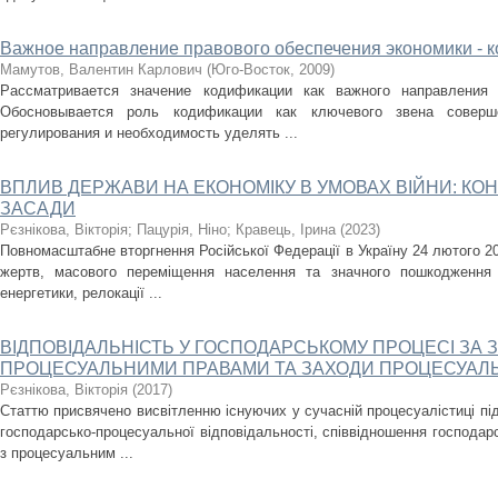
Важное направление правового обеспечения экономики - 
Мамутов, Валентин Карлович
(
Юго-Восток
,
2009
)
Рассматривается значение кодификации как важного направления 
Обосновывается роль кодификации как ключевого звена соверше
регулирования и необходимость уделять ...
ВПЛИВ ДЕРЖАВИ НА ЕКОНОМІКУ В УМОВАХ ВІЙНИ: КО
ЗАСАДИ
Рєзнікова, Вікторія
;
Пацурія, Ніно
;
Кравець, Ірина
(
2023
)
Повномасштабне вторгнення Російської Федерації в Україну 24 лютого 2
жертв, масового переміщення населення та значного пошкодження 
енергетики, релокації ...
ВІДПОВІДАЛЬНІСТЬ У ГОСПОДАРСЬКОМУ ПРОЦЕСІ ЗА
ПРОЦЕСУАЛЬНИМИ ПРАВАМИ ТА ЗАХОДИ ПРОЦЕСУАЛ
Рєзнікова, Вікторія
(
2017
)
Статтю присвячено висвітленню існуючих у сучасній процесуалістиці під
господарсько-процесуальної відповідальності, співвідношення господарс
з процесуальним ...