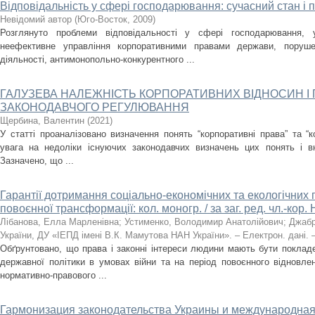
Відповідальність у сфері господарювання: сучасний стан і 
Невідомий автор
(
Юго-Восток
,
2009
)
Розглянуто проблеми відповідальності у сфері господарювання, 
неефективне управління корпоративними правами держави, поруше
діяльності, антимонопольно-конкурентного ...
ГАЛУЗЕВА НАЛЕЖНІСТЬ КОРПОРАТИВНИХ ВІДНОСИН І 
ЗАКОНОДАВЧОГО РЕГУЛЮВАННЯ
Щербина, Валентин
(
2021
)
У статті проаналізовано визначення понять “корпоративні права” та “к
увага на недоліки існуючих законодавчих визначень цих понять і вн
Зазначено, що ...
Гарантії дотримання соціально-економічних та екологічних 
повоєнної трансформації: кол. моногр. / за заг. ред. чл.-кор
Лібанова, Елла Марленівна
;
Устименко, Володимир Анатолійович
;
Джабр
України, ДУ «ІЕПД імені В.К. Мамутова НАН України». – Електрон. дані. – 
Обґрунтовано, що права і законні інтереси людини мають бути покладе
державної політики в умовах війни та на період повоєнного відновле
нормативно-правового ...
Гармонизация законодательства Украины и международная