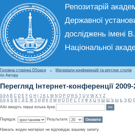
Репозитарій академ
Державної установи
досліджень імені В
Національної акаде
Перегляд Інтернет-конференції 2009-
Головна сторінка DSpace
→
Матеріали конференцій та круглих столів
по Автору
Перегляд Інтернет-конференції 2009-
0-9
A
B
C
D
E
F
G
H
I
J
K
L
M
N
O
P
Q
R
S
T
U
V
W
X
Y
Z
0-9
А
Б
В
Г
Д
Е
Ж
З
И
Й
К
Л
М
Н
О
П
Р
С
Т
У
Ф
Х
Ц
Ч
Ш
Щ
Ъ
Ы
Ь
Э
Ю
Або введіть перші кілька букв:
Порядок:
Результати:
Нажаль жоден матеріал не відповідає вашому запиту.