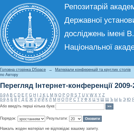
Репозитарій академ
Державної установи
досліджень імені В
Національної акаде
Перегляд Інтернет-конференції 2009-
Головна сторінка DSpace
→
Матеріали конференцій та круглих столів
по Автору
Перегляд Інтернет-конференції 2009-
0-9
A
B
C
D
E
F
G
H
I
J
K
L
M
N
O
P
Q
R
S
T
U
V
W
X
Y
Z
0-9
А
Б
В
Г
Д
Е
Ж
З
И
Й
К
Л
М
Н
О
П
Р
С
Т
У
Ф
Х
Ц
Ч
Ш
Щ
Ъ
Ы
Ь
Э
Ю
Або введіть перші кілька букв:
Порядок:
Результати:
Нажаль жоден матеріал не відповідає вашому запиту.