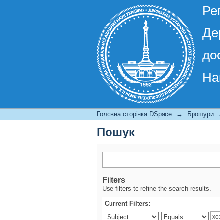
Ре
Де
до
На
Пошук
Головна сторінка DSpace
→
Брошури
Пошук
Filters
Use filters to refine the search results.
Current Filters: