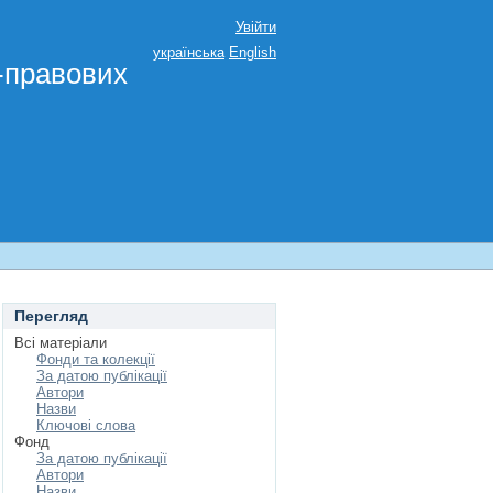
Увійти
українська
English
о-правових
Перегляд
Всі матеріали
Фонди та колекції
За датою публікації
Автори
Назви
Ключові слова
Фонд
За датою публікації
Автори
Назви