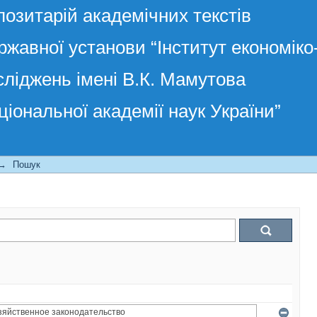
позитарій академічних текстів
ржавної установи “Інститут економік
сліджень імені В.К. Мамутова
ціональної академії наук України”
→
Пошук