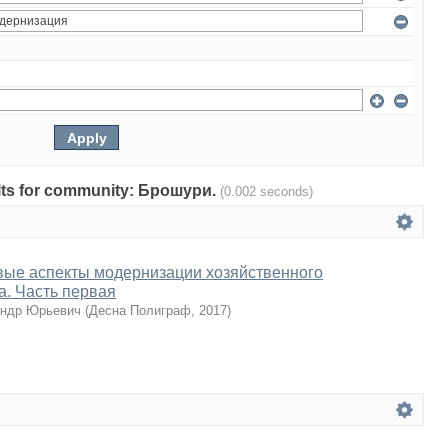
sults for community: Брошури.
(0.002 seconds)
вые аспекты модернизации хозяйственного
а. Часть первая
андр Юрьевич
(
Десна Полиграф
,
2017
)