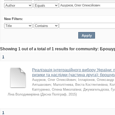
New Filters:
Showing 1 out of a total of 1 results for community: Брошу
1
Реалізація інтеграційного вибору України:
ризики та наслідки (частина друга): брошур
Ашурков, Олег Олексійович
;
Ілларіонов, Олександр
Аятшахович
;
Малолітнева, Веста Костянтинівна
;
Кол
Каптуренко, Олена Миколаївна
;
Джумагельдієва, Г
Ліна Володимирівна
(
Десна Поліграф
,
2015
)
1