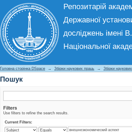
Репозитарій академ
Державної установи
досліджень імені В
Національної акаде
Пошук
Головна сторінка DSpace
→
Збірки наукових праць
→
Збірки наукови
Пошук
Filters
Use filters to refine the search results.
Current Filters: