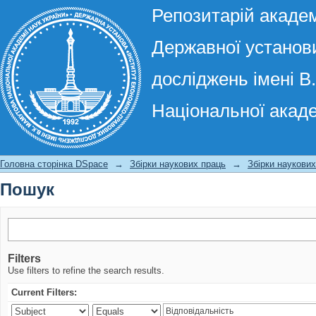
Репозитарій академ
Державної установи
досліджень імені В
Національної акаде
Пошук
Головна сторінка DSpace
→
Збірки наукових праць
→
Збірки наукови
Пошук
Filters
Use filters to refine the search results.
Current Filters: