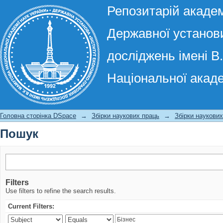
Репозитарій академ
Державної установи
досліджень імені В
Національної акаде
Пошук
Головна сторінка DSpace
→
Збірки наукових праць
→
Збірки наукови
Пошук
Filters
Use filters to refine the search results.
Current Filters: