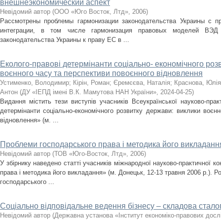
внешнеэкономический аспект
Невідомий автор
(
ООО «Юго Восток, Лтд»
,
2006
)
Рассмотрены проблемы гармонизации законодательства Украины с 
интеграции, в том числе гармонизация правовых моделей ВЭД
законодательства Украины к праву ЕС в ...
Еколого-правові детермінанти соціально- економічного роз
воєнного часу та перспективи повоєнного відновлення
Устименко, Володимир
;
Кірін, Роман
;
Єремєєва, Наталія
;
Краснова, Юлія
Антон
(
ДУ «ІЕПД імені В.К. Мамутова НАН України»
,
2024-04-25
)
Видання містить тези виступів учасників Всеукраїнської науково-прак
детермінанти соціально-економічного розвитку держави: виклики воєнн
відновлення» (м. ...
Проблеми господарського права і методика його викладання:
Невідомий автор
(
ТОВ «Юго-Восток, Лтд»
,
2006
)
У збірнику наведено статті учасників міжнародної науково-практичної к
права і методика його викладання» (м. Донецьк, 12-13 травня 2006 р.). Р
господарського ...
Соціально відповідальне ведення бізнесу – складова стало
Невідомий автор
(
Державна установа «Інститут економіко-правових досл