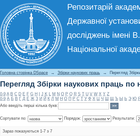
Репозитарій академ
Державної установи
досліджень імені В
Національної акаде
Перегляд Збірки наукових праць по 
Головна сторінка DSpace
→
Збірки наукових праць
→
Перегляд Збірки
Перегляд Збірки наукових праць по 
0-9
A
B
C
D
E
F
G
H
I
J
K
L
M
N
O
P
Q
R
S
T
U
V
W
X
Y
Z
0-9
А
Б
В
Г
Д
Е
Ж
З
И
Й
К
Л
М
Н
О
П
Р
С
Т
У
Ф
Х
Ц
Ч
Ш
Щ
Ъ
Ы
Ь
Э
Ю
Або введіть перші кілька букв:
Сортувати по:
Порядок:
Результати:
Зараз показуються 1-7 з 7