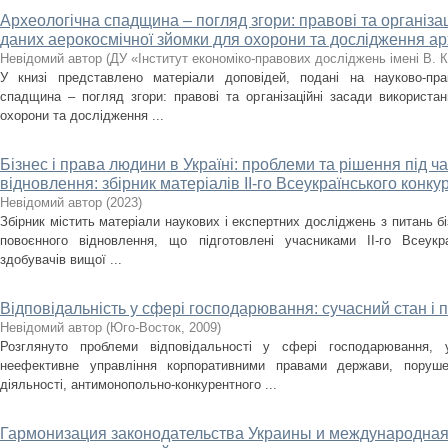
Археологічна спадщина – погляд згори: правові та організа
даних аерокосмічної зйомки для охорони та дослідження а
Невідомий автор
(
ДУ «Інститут економіко-правових досліджень імені В. 
У книзі представлено матеріали доповідей, подані на науково-пра
спадщина – погляд згори: правові та організаційні засади використа
охорони та дослідження ...
Бізнес і права людини в Україні: проблеми та рішення під ча
відновлення: збірник матеріалів ІІ-го Всеукраїнського конку
Невідомий автор
(
2023
)
Збірник містить матеріали наукових і експертних досліджень з питань бі
повоєнного відновлення, що підготовлені учасниками ІІ-го Всеукр
здобувачів вищої ...
Відповідальність у сфері господарювання: сучасний стан і 
Невідомий автор
(
Юго-Восток
,
2009
)
Розглянуто проблеми відповідальності у сфері господарювання, 
неефективне управління корпоративними правами держави, поруше
діяльності, антимонопольно-конкурентного ...
Гармонизация законодательства Украины и международная