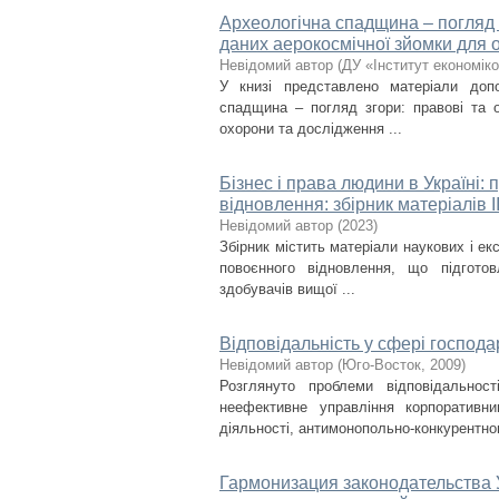
Археологічна спадщина – погляд з
даних аерокосмічної зйомки для 
Невідомий автор
(
ДУ «Інститут економік
У книзі представлено матеріали допо
спадщина – погляд згори: правові та о
охорони та дослідження ...
Бізнес і права людини в Україні: 
відновлення: збірник матеріалів І
Невідомий автор
(
2023
)
Збірник містить матеріали наукових і ек
повоєнного відновлення, що підготов
здобувачів вищої ...
Відповідальність у сфері господа
Невідомий автор
(
Юго-Восток
,
2009
)
Розглянуто проблеми відповідальнос
неефективне управління корпоративн
діяльності, антимонопольно-конкурентног
Гармонизация законодательства 