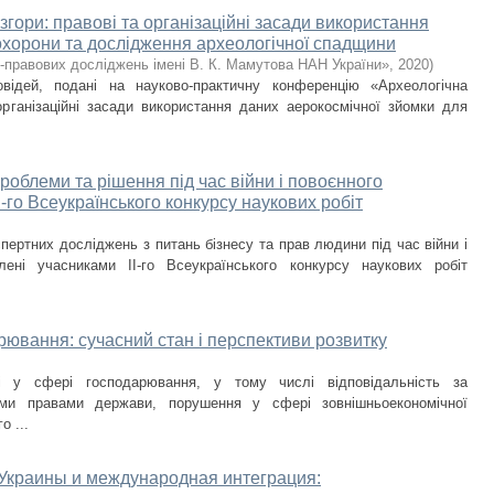
гори: правові та організаційні засади використання
охорони та дослідження археологічної спадщини
о-правових досліджень імені В. К. Мамутова НАН України»
,
2020
)
відей, подані на науково-практичну конференцію «Археологічна
рганізаційні засади використання даних аерокосмічної зйомки для
проблеми та рішення під час війни і повоєнного
І-го Всеукраїнського конкурсу наукових робіт
спертних досліджень з питань бізнесу та прав людини під час війни і
лені учасниками ІІ-го Всеукраїнського конкурсу наукових робіт
рювання: сучасний стан і перспективи розвитку
ті у сфері господарювання, у тому числі відповідальність за
ими правами держави, порушення у сфері зовнішньоекономічної
о ...
Украины и международная интеграция: