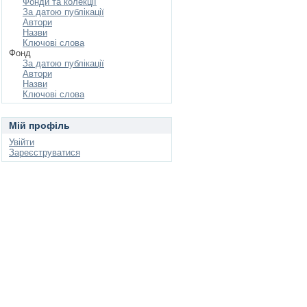
Фонди та колекції
За датою публікації
Автори
Назви
Ключові слова
Фонд
За датою публікації
Автори
Назви
Ключові слова
Мій профіль
Увійти
Зареєструватися