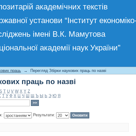
позитарій академічних текстів
ржавної установи “Інститут економік
сліджень імені В.К. Мамутова
ціональної академії наук України”
кових праць по назві
кових праць
→
Перегляд Збірки наукових праць по назві
кових праць по назві
S
T
U
V
W
X
Y
Z
С
Т
У
Ф
Х
Ц
Ч
Ш
Щ
Ъ
Ы
Ь
Э
Ю
Я
к:
Результати: