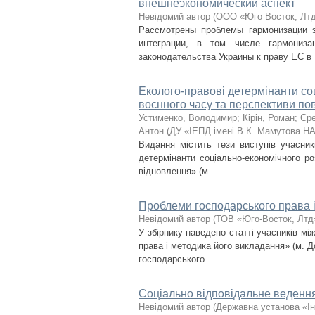
внешнеэкономический аспект
Невідомий автор
(
ООО «Юго Восток, Лт
Рассмотрены проблемы гармонизации 
интеграции, в том числе гармониз
законодательства Украины к праву ЕС в .
Еколого-правові детермінанти со
воєнного часу та перспективи по
Устименко, Володимир
;
Кірін, Роман
;
Єре
Антон
(
ДУ «ІЕПД імені В.К. Мамутова НА
Видання містить тези виступів учасник
детермінанти соціально-економічного р
відновлення» (м. ...
Проблеми господарського права і 
Невідомий автор
(
ТОВ «Юго-Восток, Лтд
У збірнику наведено статті учасників м
права і методика його викладання» (м. Д
господарського ...
Соціально відповідальне ведення
Невідомий автор
(
Державна установа «Ін