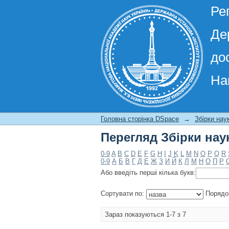
Ре
Де
до
На
Перегляд Збірки нау
Головна сторінка DSpace
→
Збірки нау
Перегляд Збірки нау
0-9
A
B
C
D
E
F
G
H
I
J
K
L
M
N
O
P
Q
R
0-9
А
Б
В
Г
Д
Е
Ж
З
И
Й
К
Л
М
Н
О
П
Р
Або введіть перші кілька букв:
Сортувати по:
Порядо
Зараз показуються 1-7 з 7