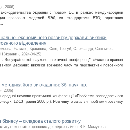
д»
,
2006
)
законодательства Украины с правом ЕС в рамках международной
ация правовых моделей ВЭД со стандартами ВТО; адаптация
..
ціально- економічного розвитку держави: виклики
воєнного відновлення
мєєва, Наталія
;
Краснова, Юлія
;
Трегуб, Олександр
;
Сошников,
Н України»
,
2024-04-25
)
ів Всеукраїнської науково-практичної конференції «Еколого-правові
озвитку держави: виклики воєнного часу та перспективи повоєнного
методика його викладання: 3б. наук. пр.
»
,
2006
)
іжнародної науково-практичної конференції «Проблеми господарського
онецьк, 12-13 травня 2006 р.). Розглянуто загальні проблеми розвитку
 бізнесу – складова сталого розвитку
ститут економіко-правових досліджень імені В.К. Мамутова