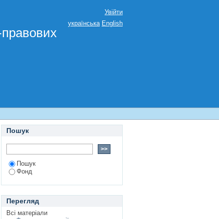
Увійти
українська
English
о-правових
Пошук
Пошук
Фонд
Перегляд
Всі матеріали