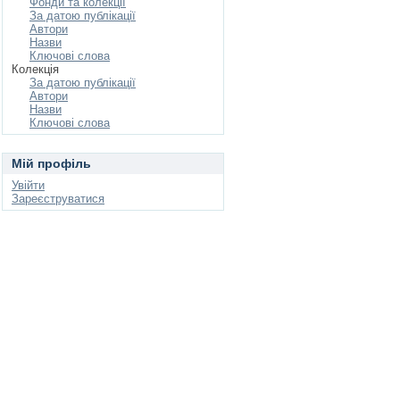
Фонди та колекції
За датою публікації
Автори
Назви
Ключові слова
Колекція
За датою публікації
Автори
Назви
Ключові слова
Мій профіль
Увійти
Зареєструватися