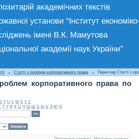
позитарій академічних текстів
ржавної установи “Інститут економік
сліджень імені В.К. Мамутова
ціональної академії наук України”
роблем корпоративного права по темі
тті
→
Статті з проблем корпоративного права
→
Перегляд Статті з пр
проблем корпоративного права по
S
T
U
V
W
X
Y
Z
С
Т
У
Ф
Х
Ц
Ч
Ш
Щ
Ъ
Ы
Ь
Э
Ю
Я
Попередня сторінка
Наступна сторінка