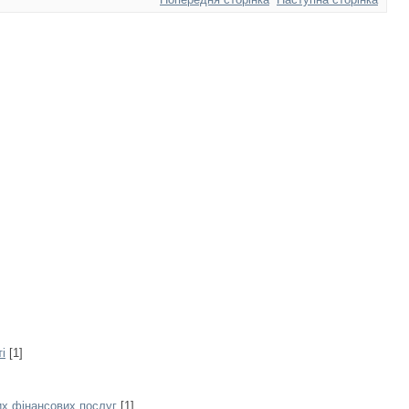
і
[1]
их фінансових послуг
[1]