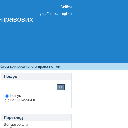
Увійти
українська
English
о-правових
облем корпоративного права по темі
Пошук
Пошук
По цій колекції
Перегляд
Всі матеріали