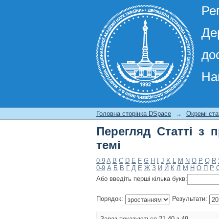
Ре
Де
до
На
Перегляд Статті з п
Головна сторінка DSpace
→
Окремі ста
Перегляд Статті з 
темі
0-9
A
B
C
D
E
F
G
H
I
J
K
L
M
N
O
P
Q
R
0-9
А
Б
В
Г
Д
Е
Ж
З
И
Й
К
Л
М
Н
О
П
Р
Або введіть перші кілька букв:
Порядок:
Результати:
Зараз показуються 21-40 з 49