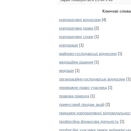
Ключові слова
корпоративні відносини
[4]
корпоративні права
[2]
корпоративні спори
[1]
корпорація
[1]
майново-господарські відносини
[1]
медіаційне рішення
[1]
медіація
[1]
організаційно-господарські відносини
[1]
переважне право учасника
[1]
правова природа
[1]
примусовий продаж акцій
[2]
принципи корпоративної відповідальност
професійна фінансова діяльність
[1]
професійні учасники ринків небанківськ