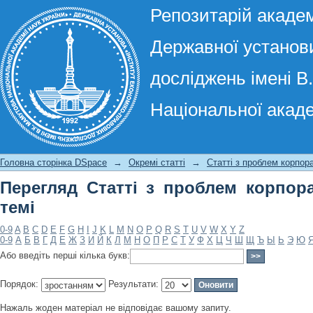
Репозитарій академ
Державної установи
досліджень імені В
Національної акаде
Перегляд Статті з проблем корпорат
Головна сторінка DSpace
→
Окремі статті
→
Статті з проблем корпор
Перегляд Статті з проблем корпор
темі
0-9
A
B
C
D
E
F
G
H
I
J
K
L
M
N
O
P
Q
R
S
T
U
V
W
X
Y
Z
0-9
А
Б
В
Г
Д
Е
Ж
З
И
Й
К
Л
М
Н
О
П
Р
С
Т
У
Ф
Х
Ц
Ч
Ш
Щ
Ъ
Ы
Ь
Э
Ю
Або введіть перші кілька букв:
Порядок:
Результати:
Нажаль жоден матеріал не відповідає вашому запиту.