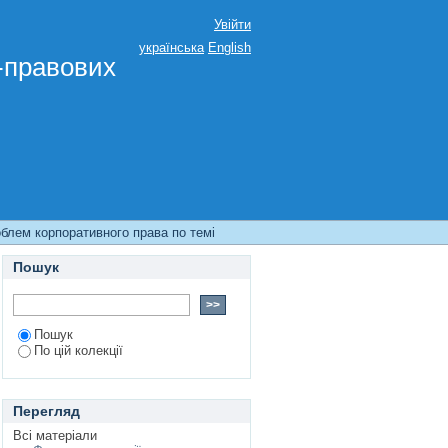
Увійти
українська
English
о-правових
облем корпоративного права по темі
Пошук
Пошук
По цій колекції
Перегляд
Всі матеріали