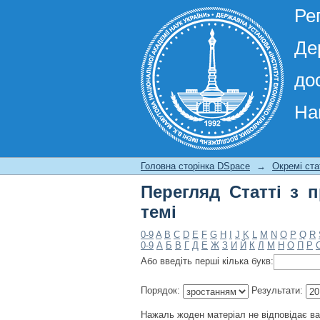
Ре
Де
до
На
Перегляд Статті з п
Головна сторінка DSpace
→
Окремі ста
Перегляд Статті з 
темі
0-9
A
B
C
D
E
F
G
H
I
J
K
L
M
N
O
P
Q
R
0-9
А
Б
В
Г
Д
Е
Ж
З
И
Й
К
Л
М
Н
О
П
Р
Або введіть перші кілька букв:
Порядок:
Результати:
Нажаль жоден матеріал не відповідає в