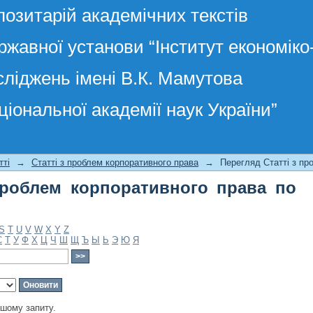
позитарій академічних текстів
ржавної установи “Інститут економік
сліджень імені В.К. Мамутова
ціональної академії наук України”
роблем корпоративного права по темі
тті
→
Статті з проблем корпоративного права
→
Перегляд Статті з пр
проблем корпоративного права по
S
T
U
V
W
X
Y
Z
С
Т
У
Ф
Х
Ц
Ч
Ш
Щ
Ъ
Ы
Ь
Э
Ю
Я
ашому запиту.