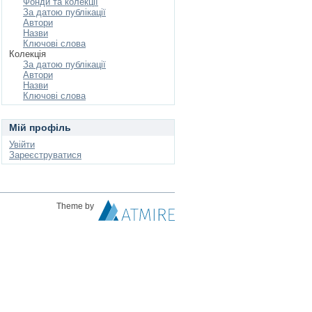
Фонди та колекції
За датою публікації
Автори
Назви
Ключові слова
Колекція
За датою публікації
Автори
Назви
Ключові слова
Мій профіль
Увійти
Зареєструватися
Theme by