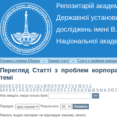
Репозитарій академ
Державної установи
досліджень імені В
Національної акаде
Перегляд Статті з проблем корпорат
Головна сторінка DSpace
→
Окремі статті
→
Статті з проблем корпор
Перегляд Статті з проблем корпор
темі
0-9
A
B
C
D
E
F
G
H
I
J
K
L
M
N
O
P
Q
R
S
T
U
V
W
X
Y
Z
0-9
А
Б
В
Г
Д
Е
Ж
З
И
Й
К
Л
М
Н
О
П
Р
С
Т
У
Ф
Х
Ц
Ч
Ш
Щ
Ъ
Ы
Ь
Э
Ю
Або введіть перші кілька букв:
Порядок:
Результати:
Нажаль жоден матеріал не відповідає вашому запиту.