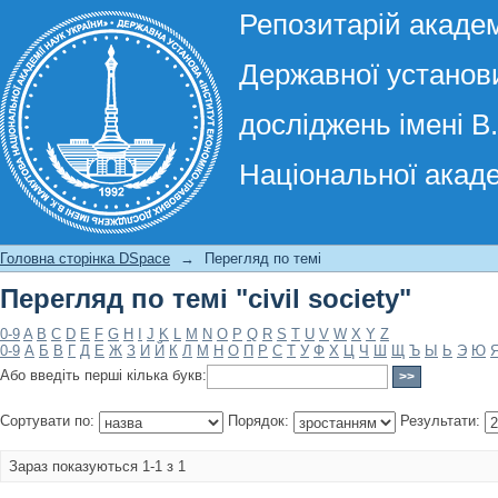
Репозитарій академ
Державної установи
досліджень імені В
Національної акаде
Перегляд по темі "civil society"
Головна сторінка DSpace
→
Перегляд по темі
Перегляд по темі "civil society"
0-9
A
B
C
D
E
F
G
H
I
J
K
L
M
N
O
P
Q
R
S
T
U
V
W
X
Y
Z
0-9
А
Б
В
Г
Д
Е
Ж
З
И
Й
К
Л
М
Н
О
П
Р
С
Т
У
Ф
Х
Ц
Ч
Ш
Щ
Ъ
Ы
Ь
Э
Ю
Або введіть перші кілька букв:
Сортувати по:
Порядок:
Результати:
Зараз показуються 1-1 з 1