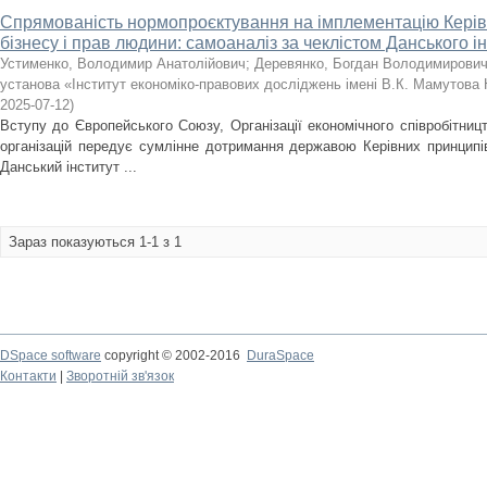
Спрямованість нормопроєктування на імплементацію Кері
бізнесу і прав людини: самоаналіз за чеклістом Данського і
Устименко, Володимир Анатолійович
;
Деревянко, Богдан Володимирови
установа «Інститут економіко-правових досліджень імені В.К. Мамутова 
2025-07-12
)
Вступу до Європейського Союзу, Організації економічного співробітниц
організацій передує сумлінне дотримання державою Керівних принцип
Данський інститут ...
Зараз показуються 1-1 з 1
DSpace software
copyright © 2002-2016
DuraSpace
Контакти
|
Зворотній зв'язок