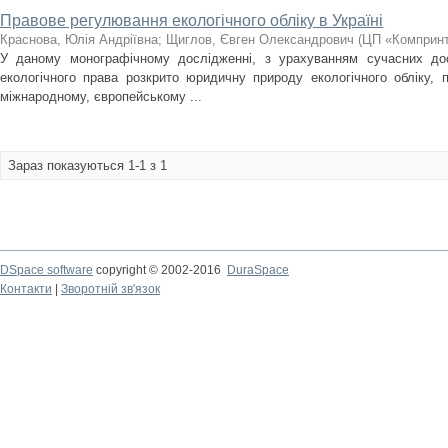
Правове регулювання екологічного обліку в Україні
Краснова, Юлія Андріївна
;
Щиглов, Євген Олександрович
(
ЦП «Комприн
У даному монографічному дослідженні, з урахуванням сучасних дос
екологічного права розкрито юридичну природу екологічного обліку, 
міжнародному, європейському ...
Зараз показуються 1-1 з 1
DSpace software
copyright © 2002-2016
DuraSpace
Контакти
|
Зворотній зв'язок