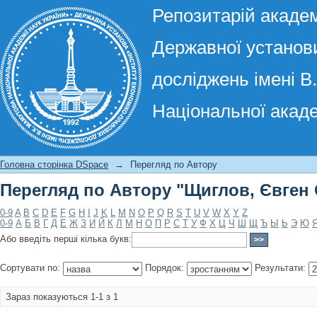
Репозитарій академ
Державної установи
досліджень імені В
Національної акаде
Перегляд по Автору "Щиглов, Євген
Головна сторінка DSpace
→
Перегляд по Автору
Перегляд по Автору "Щиглов, Євген
0-9
A
B
C
D
E
F
G
H
I
J
K
L
M
N
O
P
Q
R
S
T
U
V
W
X
Y
Z
0-9
А
Б
В
Г
Д
Е
Ж
З
И
Й
К
Л
М
Н
О
П
Р
С
Т
У
Ф
Х
Ц
Ч
Ш
Щ
Ъ
Ы
Ь
Э
Ю
Або введіть перші кілька букв:
Сортувати по:
Порядок:
Результати:
Зараз показуються 1-1 з 1