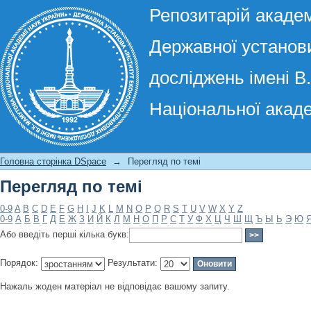
Репозитарій академ
Державної установи
досліджень імені В
Національної акаде
Перегляд по темі
Головна сторінка DSpace
→
Перегляд по темі
Перегляд по темі
0-9
A
B
C
D
E
F
G
H
I
J
K
L
M
N
O
P
Q
R
S
T
U
V
W
X
Y
Z
0-9
А
Б
В
Г
Д
Е
Ж
З
И
Й
К
Л
М
Н
О
П
Р
С
Т
У
Ф
Х
Ц
Ч
Ш
Щ
Ъ
Ы
Ь
Э
Ю
Або введіть перші кілька букв:
Порядок:
Результати:
Нажаль жоден матеріал не відповідає вашому запиту.