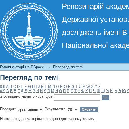
Репозитарій академ
Державної установи
досліджень імені В
Національної акаде
Перегляд по темі
Головна сторінка DSpace
→
Перегляд по темі
Перегляд по темі
0-9
A
B
C
D
E
F
G
H
I
J
K
L
M
N
O
P
Q
R
S
T
U
V
W
X
Y
Z
0-9
А
Б
В
Г
Д
Е
Ж
З
И
Й
К
Л
М
Н
О
П
Р
С
Т
У
Ф
Х
Ц
Ч
Ш
Щ
Ъ
Ы
Ь
Э
Ю
Або введіть перші кілька букв:
Порядок:
Результати:
Нажаль жоден матеріал не відповідає вашому запиту.