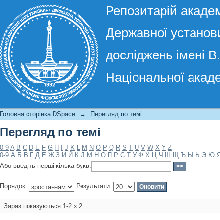
Репозитарій академ
Державної установи
досліджень імені В
Національної акаде
Перегляд по темі
Головна сторінка DSpace
→
Перегляд по темі
Перегляд по темі
0-9
A
B
C
D
E
F
G
H
I
J
K
L
M
N
O
P
Q
R
S
T
U
V
W
X
Y
Z
0-9
А
Б
В
Г
Д
Е
Ж
З
И
Й
К
Л
М
Н
О
П
Р
С
Т
У
Ф
Х
Ц
Ч
Ш
Щ
Ъ
Ы
Ь
Э
Ю
Або введіть перші кілька букв:
Порядок:
Результати:
Зараз показуються 1-2 з 2