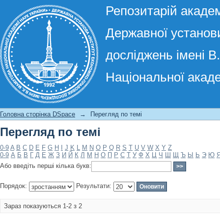
Репозитарій академ
Державної установи
досліджень імені В
Національної акаде
Перегляд по темі
Головна сторінка DSpace
→
Перегляд по темі
Перегляд по темі
0-9
A
B
C
D
E
F
G
H
I
J
K
L
M
N
O
P
Q
R
S
T
U
V
W
X
Y
Z
0-9
А
Б
В
Г
Д
Е
Ж
З
И
Й
К
Л
М
Н
О
П
Р
С
Т
У
Ф
Х
Ц
Ч
Ш
Щ
Ъ
Ы
Ь
Э
Ю
Або введіть перші кілька букв:
Порядок:
Результати:
Зараз показуються 1-2 з 2