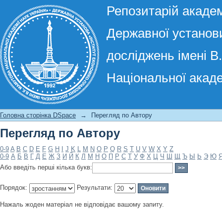
Репозитарій академ
Державної установи
досліджень імені В
Національної акаде
Перегляд по Автору
Головна сторінка DSpace
→
Перегляд по Автору
Перегляд по Автору
0-9
A
B
C
D
E
F
G
H
I
J
K
L
M
N
O
P
Q
R
S
T
U
V
W
X
Y
Z
0-9
А
Б
В
Г
Д
Е
Ж
З
И
Й
К
Л
М
Н
О
П
Р
С
Т
У
Ф
Х
Ц
Ч
Ш
Щ
Ъ
Ы
Ь
Э
Ю
Або введіть перші кілька букв:
Порядок:
Результати:
Нажаль жоден матеріал не відповідає вашому запиту.