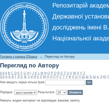
Репозитарій академ
Державної установи
досліджень імені В
Національної акаде
Перегляд по Автору
Головна сторінка DSpace
→
Перегляд по Автору
Перегляд по Автору
0-9
A
B
C
D
E
F
G
H
I
J
K
L
M
N
O
P
Q
R
S
T
U
V
W
X
Y
Z
0-9
А
Б
В
Г
Д
Е
Ж
З
И
Й
К
Л
М
Н
О
П
Р
С
Т
У
Ф
Х
Ц
Ч
Ш
Щ
Ъ
Ы
Ь
Э
Ю
Або введіть перші кілька букв:
Порядок:
Результати:
Нажаль жоден матеріал не відповідає вашому запиту.