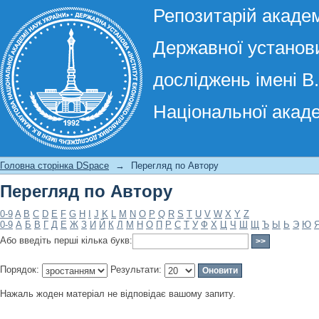
Репозитарій академ
Державної установи
досліджень імені В
Національної акаде
Перегляд по Автору
Головна сторінка DSpace
→
Перегляд по Автору
Перегляд по Автору
0-9
A
B
C
D
E
F
G
H
I
J
K
L
M
N
O
P
Q
R
S
T
U
V
W
X
Y
Z
0-9
А
Б
В
Г
Д
Е
Ж
З
И
Й
К
Л
М
Н
О
П
Р
С
Т
У
Ф
Х
Ц
Ч
Ш
Щ
Ъ
Ы
Ь
Э
Ю
Або введіть перші кілька букв:
Порядок:
Результати:
Нажаль жоден матеріал не відповідає вашому запиту.