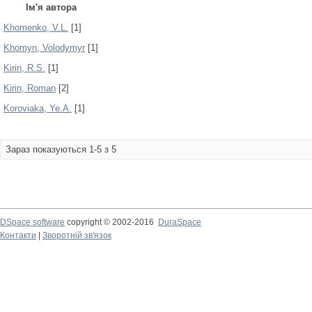
Ім'я автора
Khomenko, V.L.
[1]
Khomyn, Volodymyr
[1]
Kirin, R.S.
[1]
Kirin, Roman
[2]
Koroviaka, Ye.A.
[1]
Зараз показуються 1-5 з 5
DSpace software
copyright © 2002-2016
DuraSpace
Контакти
|
Зворотній зв'язок