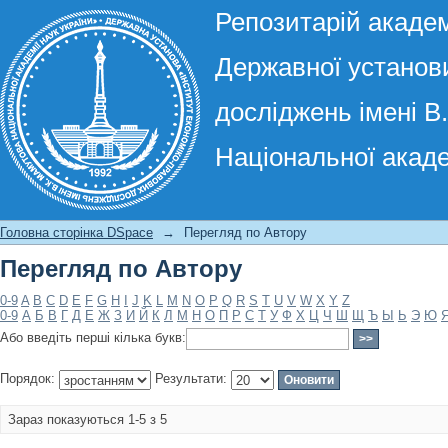
Репозитарій академ
Державної установи
досліджень імені В
Національної акаде
Перегляд по Автору
Головна сторінка DSpace
→
Перегляд по Автору
Перегляд по Автору
0-9
A
B
C
D
E
F
G
H
I
J
K
L
M
N
O
P
Q
R
S
T
U
V
W
X
Y
Z
0-9
А
Б
В
Г
Д
Е
Ж
З
И
Й
К
Л
М
Н
О
П
Р
С
Т
У
Ф
Х
Ц
Ч
Ш
Щ
Ъ
Ы
Ь
Э
Ю
Або введіть перші кілька букв:
Порядок:
Результати:
Зараз показуються 1-5 з 5