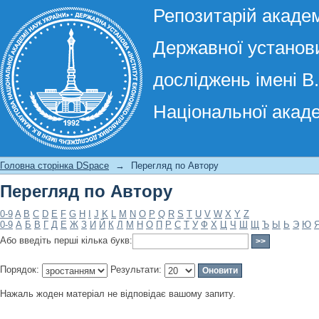
Репозитарій академ
Державної установи
досліджень імені В
Національної акаде
Перегляд по Автору
Головна сторінка DSpace
→
Перегляд по Автору
Перегляд по Автору
0-9
A
B
C
D
E
F
G
H
I
J
K
L
M
N
O
P
Q
R
S
T
U
V
W
X
Y
Z
0-9
А
Б
В
Г
Д
Е
Ж
З
И
Й
К
Л
М
Н
О
П
Р
С
Т
У
Ф
Х
Ц
Ч
Ш
Щ
Ъ
Ы
Ь
Э
Ю
Або введіть перші кілька букв:
Порядок:
Результати:
Нажаль жоден матеріал не відповідає вашому запиту.