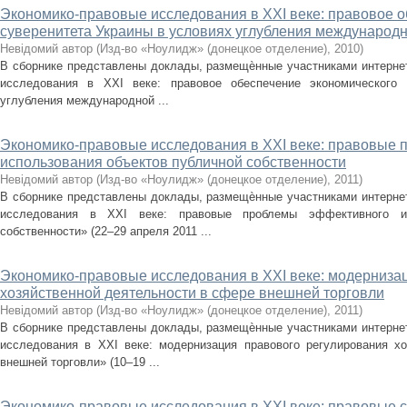
Экономико-правовые исследования в XXI веке: правовое о
суверенитета Украины в условиях углубления международ
Невідомий автор
(
Изд-во «Ноулидж» (донецкое отделение)
,
2010
)
В сборнике представлены доклады, размещѐнные участниками интерне
исследования в XXI веке: правовое обеспечение экономического 
углубления международной ...
Экономико-правовые исследования в XXI веке: правовые
использования объектов публичной собственности
Невідомий автор
(
Изд-во «Ноулидж» (донецкое отделение)
,
2011
)
В сборнике представлены доклады, размещѐнные участниками интерне
исследования в XXI веке: правовые проблемы эффективного ис
собственности» (22–29 апреля 2011 ...
Экономико-правовые исследования в XXI веке: модерниза
хозяйственной деятельности в сфере внешней торговли
Невідомий автор
(
Изд-во «Ноулидж» (донецкое отделение)
,
2011
)
В сборнике представлены доклады, размещѐнные участниками интерне
исследования в XXI веке: модернизация правового регулирования х
внешней торговли» (10–19 ...
Экономико-правовые исследования в XXI веке: правовые 