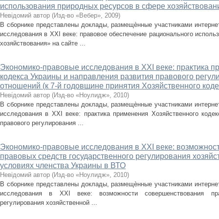
использования природных ресурсов в сфере хозяйствован
Невідомий автор
(
Изд-во «Вебер»
,
2009
)
В сборнике представлены доклады, размещѐнные участниками интерне
исследования в XXI веке: правовое обеспечение рационального исполь
хозяйствования» на сайте ...
Экономико-правовые исследования в XXI веке: практика п
кодекса Украины и направления развития правового регул
отношений (к 7-й годовщине принятия Хозяйственного коде
Невідомий автор
(
Изд-во «Ноулидж»
,
2010
)
В сборнике представлены доклады, размещѐнные участниками интерне
исследования в XXI веке: практика применения Хозяйственного кодек
правового регулирования ...
Экономико-правовые исследования в XXI веке: возможнос
правовых средств государственного регулирования хозяйс
условиях членства Украины в ВТО
Невідомий автор
(
Изд-во «Ноулидж»
,
2010
)
В сборнике представлены доклады, размещѐнные участниками интерне
исследования в XXI веке: возможности совершенствования пра
регулирования хозяйственной ...