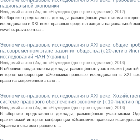
национальной экономики
Невідомий автор
(
Изд-во «Ноулидж» (донецкое отделение)
,
2012
)
В сборнике представлены доклады, размещѐнные участниками интерне
исследования в XXI веке: правовые средства защиты национальной эконо
www.hozpravo.com.ua ...
Экономико-правовые исследования в XXI веке: общие про
на современном этапе развития общества (к 20-летию Инс
исследований НАН Украины)
Невідомий автор
(
Изд-во «Ноулидж» (донецкое отделение)
,
2013
)
В сборнике представлены доклады, размещѐнные участниками Десятой 
интернет-конференции «Экономико-правовые исследования в XXI век
права на современном этапе ...
Экономико-правовые исследования в XXI веке: Хозяйствен
системе правового обеспечения экономики (к 10-тилетию п
Невідомий автор
(
Изд-во «Ноулидж» (донецкое отделение)
,
2013
)
В сборнике представлены доклады, размещѐнные участниками Оди
практической интернет-конференции «Экономико-правовые исследовани
Украины в системе правового ...