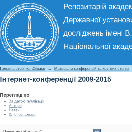
Репозитарій академ
Державної установи
досліджень імені В
Національної акаде
Інтернет-конференції 2009-2015
Головна сторінка DSpace
→
Матеріали конференцій та круглих столів
Інтернет-конференції 2009-2015
Перегляд по
За датою публікації
Автори
Назви
Ключові слова
Пошук по цій колекції: