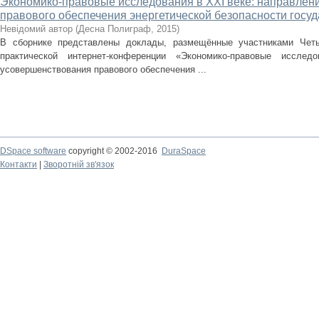
Экономико-правовые исследования в XXI веке: направлен
правового обеспечения энергетической безопасности госу
Невідомий автор
(
Десна Полиграф
,
2015
)
В сборнике представлены доклады, размещённые участниками Четы
практической интернет-конференции «Экономико-правовые иссле
усовершенствования правового обеспечения ...
DSpace software
copyright © 2002-2016
DuraSpace
Контакти
|
Зворотній зв'язок