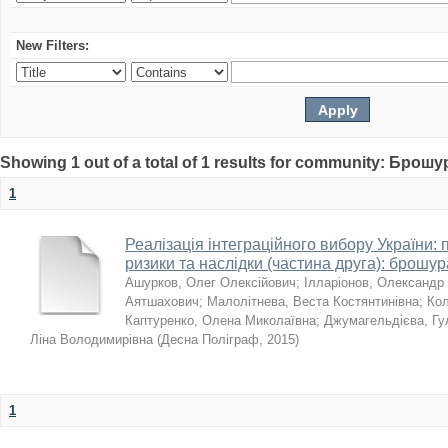
New Filters:
Showing 1 out of a total of 1 results for community: Брошу
1
Реалізація інтеграційного вибору України:
ризики та наслідки (частина друга): брошур
Ашурков, Олег Олексійович
;
Ілларіонов, Олександр
Аятшахович
;
Малолітнева, Веста Костянтинівна
;
Кол
Каптуренко, Олена Миколаївна
;
Джумагельдієва, Г
Ліна Володимирівна
(
Десна Поліграф
,
2015
)
1