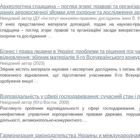
Археологічна спадщина – погляд згори: правові та організа
даних аерокосмічної зйомки для охорони та дослідження а
Невідомий автор
(
ДУ «Інститут економіко-правових досліджень імені В. 
У книзі представлено матеріали доповідей, подані на науково-пра
спадщина – погляд згори: правові та організаційні засади використа
охорони та дослідження ...
Бізнес і права людини в Україні: проблеми та рішення під ча
відновлення: збірник матеріалів ІІ-го Всеукраїнського конку
Невідомий автор
(
2023
)
Збірник містить матеріали наукових і експертних досліджень з питань бі
повоєнного відновлення, що підготовлені учасниками ІІ-го Всеукр
здобувачів вищої ...
Відповідальність у сфері господарювання: сучасний стан і 
Невідомий автор
(
Юго-Восток
,
2009
)
Розглянуто проблеми відповідальності у сфері господарювання, 
неефективне управління корпоративними правами держави, поруше
діяльності, антимонопольно-конкурентного ...
Гармонизация законодательства Украины и международная