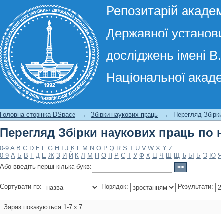
Репозитарій академ
Державної установи
досліджень імені В
Національної акаде
Перегляд Збірки наукових праць по 
Головна сторінка DSpace
→
Збірки наукових праць
→
Перегляд Збірки
Перегляд Збірки наукових праць по 
0-9
A
B
C
D
E
F
G
H
I
J
K
L
M
N
O
P
Q
R
S
T
U
V
W
X
Y
Z
0-9
А
Б
В
Г
Д
Е
Ж
З
И
Й
К
Л
М
Н
О
П
Р
С
Т
У
Ф
Х
Ц
Ч
Ш
Щ
Ъ
Ы
Ь
Э
Ю
Або введіть перші кілька букв:
Сортувати по:
Порядок:
Результати:
Зараз показуються 1-7 з 7