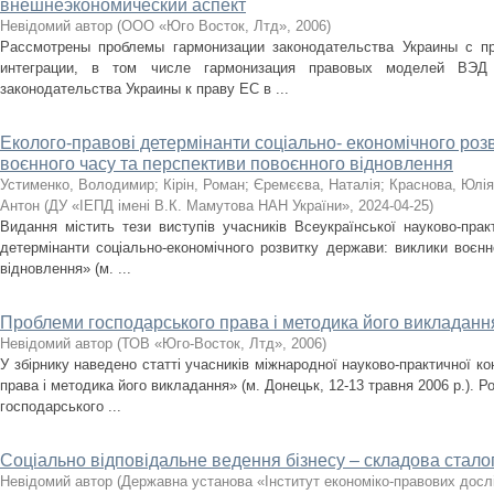
внешнеэкономический аспект
Невідомий автор
(
ООО «Юго Восток, Лтд»
,
2006
)
Рассмотрены проблемы гармонизации законодательства Украины с 
интеграции, в том числе гармонизация правовых моделей ВЭД
законодательства Украины к праву ЕС в ...
Еколого-правові детермінанти соціально- економічного роз
воєнного часу та перспективи повоєнного відновлення
Устименко, Володимир
;
Кірін, Роман
;
Єремєєва, Наталія
;
Краснова, Юлія
Антон
(
ДУ «ІЕПД імені В.К. Мамутова НАН України»
,
2024-04-25
)
Видання містить тези виступів учасників Всеукраїнської науково-прак
детермінанти соціально-економічного розвитку держави: виклики воєнн
відновлення» (м. ...
Проблеми господарського права і методика його викладання:
Невідомий автор
(
ТОВ «Юго-Восток, Лтд»
,
2006
)
У збірнику наведено статті учасників міжнародної науково-практичної к
права і методика його викладання» (м. Донецьк, 12-13 травня 2006 р.). Р
господарського ...
Соціально відповідальне ведення бізнесу – складова стало
Невідомий автор
(
Державна установа «Інститут економіко-правових досл