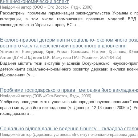
внешнеэкономический аспект
Невідомий автор
(
ООО «Юго Восток, Лтд»
,
2006
)
Рассмотрены проблемы гармонизации законодательства Украины с 
интеграции, в том числе гармонизация правовых моделей ВЭД
законодательства Украины к праву ЕС в ...
Еколого-правові детермінанти соціально- економічного роз
воєнного часу та перспективи повоєнного відновлення
Устименко, Володимир
;
Кірін, Роман
;
Єремєєва, Наталія
;
Краснова, Юлія
Антон
(
ДУ «ІЕПД імені В.К. Мамутова НАН України»
,
2024-04-25
)
Видання містить тези виступів учасників Всеукраїнської науково-прак
детермінанти соціально-економічного розвитку держави: виклики воєнн
відновлення» (м. ...
Проблеми господарського права і методика його викладання:
Невідомий автор
(
ТОВ «Юго-Восток, Лтд»
,
2006
)
У збірнику наведено статті учасників міжнародної науково-практичної к
права і методика його викладання» (м. Донецьк, 12-13 травня 2006 р.). Р
господарського ...
Соціально відповідальне ведення бізнесу – складова стало
Невідомий автор
(
Державна установа «Інститут економіко-правових досл