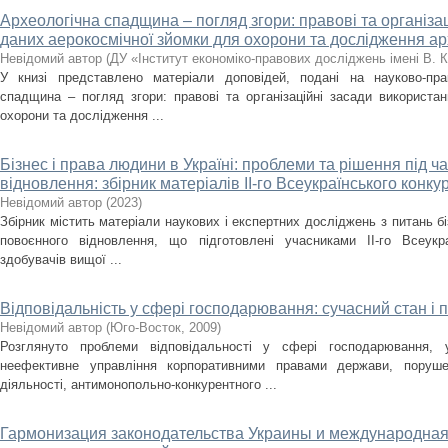
Археологічна спадщина – погляд згори: правові та організа
даних аерокосмічної зйомки для охорони та дослідження а
Невідомий автор
(
ДУ «Інститут економіко-правових досліджень імені В. 
У книзі представлено матеріали доповідей, подані на науково-пра
спадщина – погляд згори: правові та організаційні засади використа
охорони та дослідження ...
Бізнес і права людини в Україні: проблеми та рішення під ча
відновлення: збірник матеріалів ІІ-го Всеукраїнського конку
Невідомий автор
(
2023
)
Збірник містить матеріали наукових і експертних досліджень з питань бі
повоєнного відновлення, що підготовлені учасниками ІІ-го Всеукр
здобувачів вищої ...
Відповідальність у сфері господарювання: сучасний стан і 
Невідомий автор
(
Юго-Восток
,
2009
)
Розглянуто проблеми відповідальності у сфері господарювання, 
неефективне управління корпоративними правами держави, поруше
діяльності, антимонопольно-конкурентного ...
Гармонизация законодательства Украины и международная