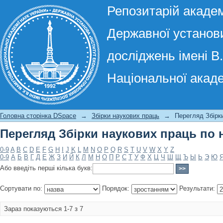
Репозитарій академ
Державної установи
досліджень імені В
Національної акаде
Перегляд Збірки наукових праць по 
Головна сторінка DSpace
→
Збірки наукових праць
→
Перегляд Збірки
Перегляд Збірки наукових праць по 
0-9
A
B
C
D
E
F
G
H
I
J
K
L
M
N
O
P
Q
R
S
T
U
V
W
X
Y
Z
0-9
А
Б
В
Г
Д
Е
Ж
З
И
Й
К
Л
М
Н
О
П
Р
С
Т
У
Ф
Х
Ц
Ч
Ш
Щ
Ъ
Ы
Ь
Э
Ю
Або введіть перші кілька букв:
Сортувати по:
Порядок:
Результати:
Зараз показуються 1-7 з 7