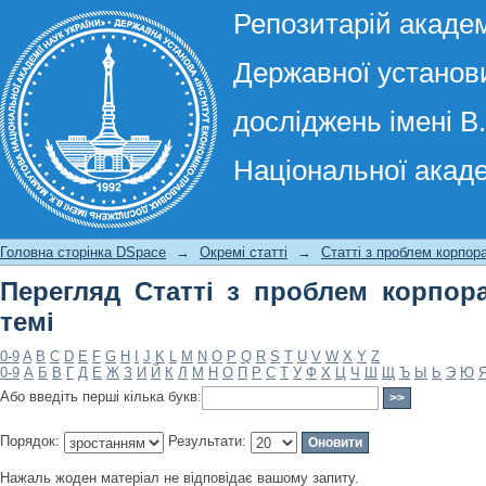
Репозитарій академ
Державної установи
досліджень імені В
Національної акаде
Перегляд Статті з проблем корпорат
Головна сторінка DSpace
→
Окремі статті
→
Статті з проблем корпор
Перегляд Статті з проблем корпор
темі
0-9
A
B
C
D
E
F
G
H
I
J
K
L
M
N
O
P
Q
R
S
T
U
V
W
X
Y
Z
0-9
А
Б
В
Г
Д
Е
Ж
З
И
Й
К
Л
М
Н
О
П
Р
С
Т
У
Ф
Х
Ц
Ч
Ш
Щ
Ъ
Ы
Ь
Э
Ю
Або введіть перші кілька букв:
Порядок:
Результати:
Нажаль жоден матеріал не відповідає вашому запиту.