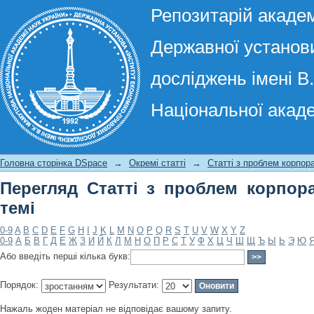
Репозитарій академ
Державної установи
досліджень імені В
Національної акаде
Перегляд Статті з проблем корпорат
Головна сторінка DSpace
→
Окремі статті
→
Статті з проблем корпор
Перегляд Статті з проблем корпор
темі
0-9
A
B
C
D
E
F
G
H
I
J
K
L
M
N
O
P
Q
R
S
T
U
V
W
X
Y
Z
0-9
А
Б
В
Г
Д
Е
Ж
З
И
Й
К
Л
М
Н
О
П
Р
С
Т
У
Ф
Х
Ц
Ч
Ш
Щ
Ъ
Ы
Ь
Э
Ю
Або введіть перші кілька букв:
Порядок:
Результати:
Нажаль жоден матеріал не відповідає вашому запиту.