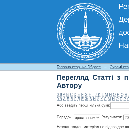
Ре
Де
до
На
Перегляд Статті з п
Головна сторінка DSpace
→
Окремі ста
Перегляд Статті з 
Автору
0-9
A
B
C
D
E
F
G
H
I
J
K
L
M
N
O
P
Q
R
0-9
А
Б
В
Г
Д
Е
Ж
З
И
Й
К
Л
М
Н
О
П
Р
Або введіть перші кілька букв:
Порядок:
Результати:
Нажаль жоден матеріал не відповідає в