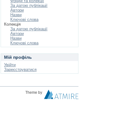
Фонди та колекції
За датою публікації
Автори
Назви
Ключові слова
Колекція
За датою публікації
Автори
Назви
Ключові слова
Мій профіль
Увійти
Зареєструватися
Theme by