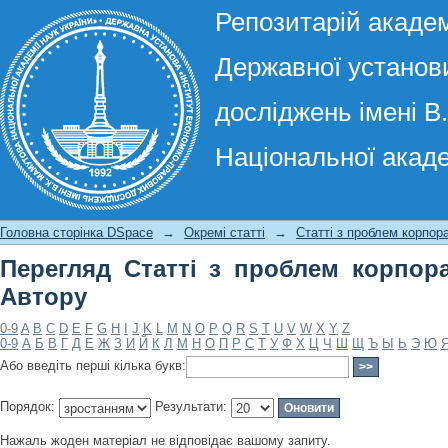
Репозитарій академ
Державної установи
досліджень імені В
Національної акаде
Перегляд Статті з проблем корпорат
Головна сторінка DSpace
→
Окремі статті
→
Статті з проблем корпор
Перегляд Статті з проблем корпор
Автору
0-9
A
B
C
D
E
F
G
H
I
J
K
L
M
N
O
P
Q
R
S
T
U
V
W
X
Y
Z
0-9
А
Б
В
Г
Д
Е
Ж
З
И
Й
К
Л
М
Н
О
П
Р
С
Т
У
Ф
Х
Ц
Ч
Ш
Щ
Ъ
Ы
Ь
Э
Ю
Або введіть перші кілька букв:
Порядок:
Результати:
Нажаль жоден матеріал не відповідає вашому запиту.