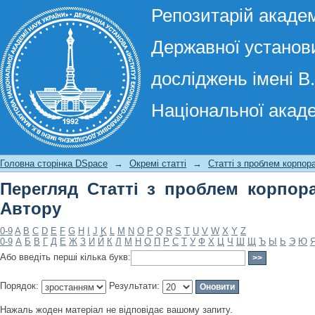
Репозитарій академ
Державної установи
досліджень імені В
Національної акаде
Перегляд Статті з проблем корпорат
Головна сторінка DSpace
→
Окремі статті
→
Статті з проблем корпор
Перегляд Статті з проблем корпор
Автору
0-9
A
B
C
D
E
F
G
H
I
J
K
L
M
N
O
P
Q
R
S
T
U
V
W
X
Y
Z
0-9
А
Б
В
Г
Д
Е
Ж
З
И
Й
К
Л
М
Н
О
П
Р
С
Т
У
Ф
Х
Ц
Ч
Ш
Щ
Ъ
Ы
Ь
Э
Ю
Або введіть перші кілька букв:
Порядок:
Результати:
Нажаль жоден матеріал не відповідає вашому запиту.