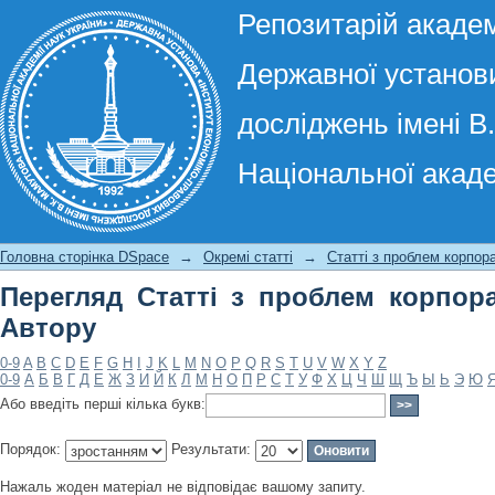
Репозитарій академ
Державної установи
досліджень імені В
Національної акаде
Перегляд Статті з проблем корпорат
Головна сторінка DSpace
→
Окремі статті
→
Статті з проблем корпор
Перегляд Статті з проблем корпор
Автору
0-9
A
B
C
D
E
F
G
H
I
J
K
L
M
N
O
P
Q
R
S
T
U
V
W
X
Y
Z
0-9
А
Б
В
Г
Д
Е
Ж
З
И
Й
К
Л
М
Н
О
П
Р
С
Т
У
Ф
Х
Ц
Ч
Ш
Щ
Ъ
Ы
Ь
Э
Ю
Або введіть перші кілька букв:
Порядок:
Результати:
Нажаль жоден матеріал не відповідає вашому запиту.