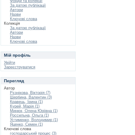
Фонди та колекції
За датою публікації
Автори
Назви
Ключові слова
Колекція
За датою публікації
Автори
Назви
Ключові слова
Мій профіль
Увійти
Зареєструватися
Перегляд
Автор
Рєзнікова, Вікторія (7)
Щербина, Валентин (3)
Кравець, Ірина (1)
Курей, Марія (1)
Минюк, Олена Юріівна (1)
Россильна, Ольга (1)
Устименко, Володимир (1)
Яценко, Семен (1)
Ключові слова
господарський процес (3)