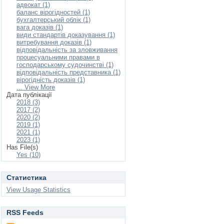
адвокат (1)
баланс вірогідностей (1)
бухгалтерський облік (1)
вага доказів (1)
види стандартів доказування (1)
витребування доказів (1)
відповідальність за зловживання
процесуальними правами в
господарському судочинстві (1)
відповідальність представника (1)
вірогідність доказів (1)
... View More
Дата публікації
2018 (3)
2017 (2)
2020 (2)
2019 (1)
2021 (1)
2023 (1)
Has File(s)
Yes (10)
Статистика
View Usage Statistics
RSS Feeds