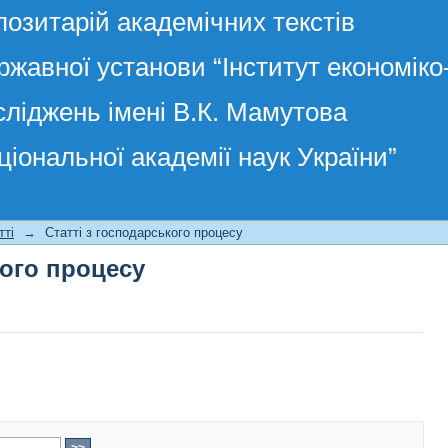
позитарій академічних текстів
ржавної установи “Інститут економік
сліджень імені В.К. Мамутова
ціональної академії наук України”
кого процесу
тті
→
Статті з господарського процесу
кого процесу