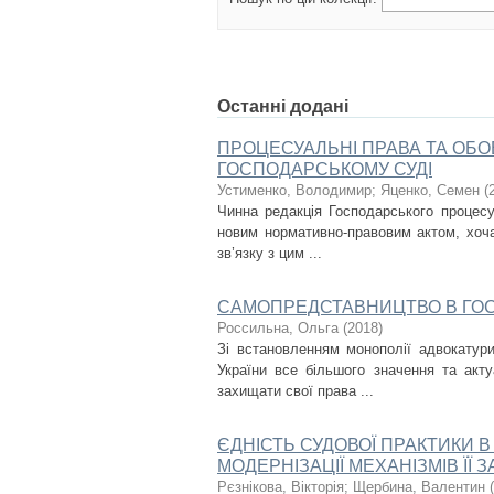
Останні додані
ПРОЦЕСУАЛЬНІ ПРАВА ТА ОБО
ГОСПОДАРСЬКОМУ СУДІ
Устименко, Володимир
;
Яценко, Семен
(
Чинна редакція Господарського процесу
новим нормативно-правовим актом, хоча
зв’язку з цим ...
САМОПРЕДСТАВНИЦТВО В ГОС
Россильна, Ольга
(
2018
)
Зі встановленням монополії адвокатури
України все більшого значення та акт
захищати свої права ...
ЄДНІСТЬ СУДОВОЇ ПРАКТИКИ 
МОДЕРНІЗАЦІЇ МЕХАНІЗМІВ ЇЇ
Рєзнікова, Вікторія
;
Щербина, Валентин
(