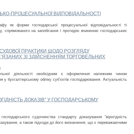
ЬКО-ПРОЦЕСУАЛЬНОЇ ВІДПОВІДАЛЬНОСТІ
фу як форми господарської процесуальної відповідальності ті
у, спрямованого на запобігання і протидію вчиненню господарських
 СУДОВОЇ ПРАКТИКИ ЩОДО РОЗГЛЯДУ
В’ЯЗАНИХ ЗІ ЗДІЙСНЕННЯМ ТОРГОВЕЛЬНИХ
)
ельної діяльності необхідним є оформлення належним чином
ня у бухгалтерському обліку суб’єктів господарювання. Актуальність
ГІДНІСТЬ ДОКАЗІВ” У ГОСПОДАРСЬКОМУ
осподарського судочинства стандарту доказування “вірогідність
оказування, а також підходи до його визначення, що є переважаючими