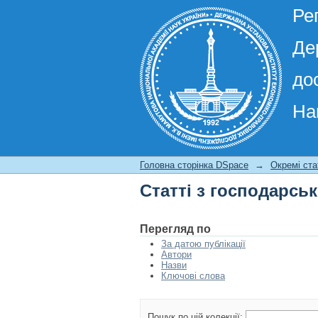
Ре
Де
до
На
Статті з господарсь
Головна сторінка DSpace
→
Окремі ста
Статті з господарсь
Перегляд по
За датою публікації
Автори
Назви
Ключові слова
Пошук по цій колекції: