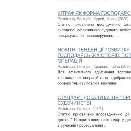
ШТРАФ ЯК ФОРМА ГОСПОДАРС
Рєзнікова, Вікторія
;
Курей, Марія
(
2020
)
Статтю присвячено дослідженню штра
складової ефективного судового захист
процесуальних правопорушень. ...
НОВІТНІ ТЕНДЕНЦІЇ РОЗВИТКУ
ГОСПОДАРСЬКИХ СПОРІВ, ПО
ОПЕРАЦІЙ
Рєзнікова, Вікторія
;
Кравець, Ірина
(
2020
Для ефективного здійснення торгов
торговельних операцій та їх відображен
обраної теми зумовлює важлива ...
СТАНДАРТ ДОКАЗУВАННЯ “ВІРО
СУДОЧИНСТВІ
Рєзнікова, Вікторія
(
2021
)
Статтю присвячено впровадженню до г
доказів”. Розкрито поняття стандарту д
в сучасній процесуальній ...