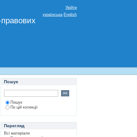
Увійти
українська
English
о-правових
Пошук
Пошук
По цій колекції
Перегляд
Всі матеріали