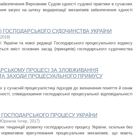
 забезпечення Верховним Судом єдності судової практики в сучасних
ня загроз на шляху модернізації механізмів забезпечення єдності
) ГОСПОДАРСЬКОГО СУДОЧИНСТВА УКРАЇНИ
2018
)
ії України та нової редакції Господарського процесуального кодексу
ється зміст основних засад (принципів) господарського судочинства
ДАРСЬКОМУ ПРОЦЕСІ ЗА ЗЛОВЖИВАННЯ
ТА ЗАХОДИ ПРОЦЕСУАЛЬНОГО ПРИМУСУ
 у сучасній процесуалістиці підходів до визначення поняття й ознак
ності, співвідношення господарської процесуальної відповідальності
У ГОСПОДАРСЬКОГО ПРОЦЕСУ УКРАЇНИ
Юрінком Інтер
,
2017
)
х тенденцій розвитку господарського процесу України, оскільки без
е нормативне врегулювання процесуальних механізмів, що мають