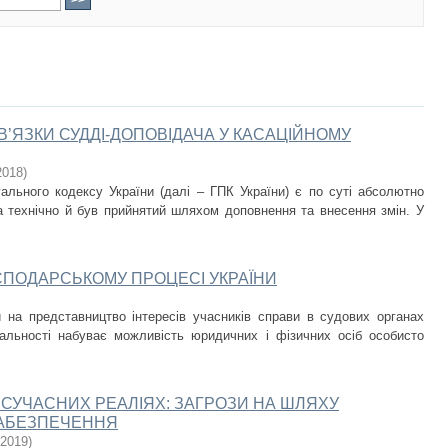
В’ЯЗКИ СУДДІ-ДОПОВІДАЧА У КАСАЦІЙНОМУ
2018
)
ального кодексу України (далі – ГПК України) є по суті абсолютно
 технічно й був прийнятий шляхом доповнення та внесення змін. У
ПОДАРСЬКОМУ ПРОЦЕСІ УКРАЇНИ
 на представництво інтересів учасників справи в судових органах
уальності набуває можливість юридичних і фізичних осіб особисто
В СУЧАСНИХ РЕАЛІЯХ: ЗАГРОЗИ НА ШЛЯХУ
 ЗАБЕЗПЕЧЕННЯ
2019
)