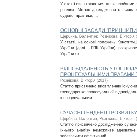
У статті висвітлюються деякі проблеми
реаліях. Метою дослідження є: виявлен
судової практики; ...
ОСНОВНІ ЗАСАДИ (ПРИНЦИПИ
Щербина, Валентин
;
Рєзнікова, Вікторія
(
У статті, на основі положень Конституц
України (далі – ГПК України), розкрива
України як ...
ВІДПОВІДАЛЬНІСТЬ У ГОСПО
ПРОЦЕСУАЛЬНИМИ ПРАВАМИ 
Рєзнікова, Вікторія
(
2017
)
Статтю присвячено висвітленню існуючих
господарсько-процесуальної відповідаль
з процесуальним ...
СУЧАСНІ ТЕНДЕНЦІЇ РОЗВИТК
Щербина, Валентин
;
Рєзнікова, Вікторія
(
Статтю присвячено дослідженню сучасни
їхнього аналізу неможливе адекватн
забезпечити ефективний, ...