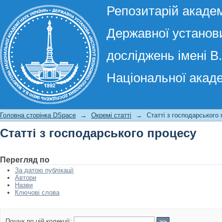
Репозитарій академ
Державної установи
досліджень імені В
Національної акаде
Статті з господарського процесу
Головна сторінка DSpace
→
Окремі статті
→
Статті з господарського
Статті з господарського процесу
Перегляд по
За датою публікації
Автори
Назви
Ключові слова
Пошук по цій колекції: