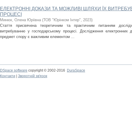
ЕЛЕКТРОННІ ДОКАЗИ ТА МОЖЛИВІ ШЛЯХИ ЇХ ВИТРЕБ
ПРОЦЕСІ
Минюк, Олена Юріівна
(
ТОВ "Юрінком Інтер"
,
2023
)
Стаття присвячена теоретичним та практичним питанням дослід
витребуванню у господарському процесі. Дослідження електронних д
предмет спору є важливим елементом ...
DSpace software
copyright © 2002-2016
DuraSpace
Контакти
|
Зворотній зв'язок