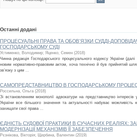
Останні додані
ПРОЦЕСУАЛЬНІ ПРАВА ТА ОБОВ’ЯЗКИ СУДДІ-ДОПОВІДА
ГОСПОДАРСЬКОМУ СУДІ
Устименко, Володимир
;
Яценко, Семен
(
2018
)
Чинна редакція Господарського процесуального кодексу України (далі 
новим нормативно-правовим актом, хоча технічно й був прийнятий шля
зв’язку з цим ...
САМОПРЕДСТАВНИЦТВО В ГОСПОДАРСЬКОМУ ПРОЦЕСІ
Россильна, Ольга
(
2018
)
Зі встановленням монополії адвокатури на представництво інтересів 
України все більшого значення та актуальності набуває можливість 
захищати свої права ...
ЄДНІСТЬ СУДОВОЇ ПРАКТИКИ В СУЧАСНИХ РЕАЛІЯХ: З
МОДЕРНІЗАЦІЇ МЕХАНІЗМІВ ЇЇ ЗАБЕЗПЕЧЕННЯ
Рєзнікова, Вікторія
;
Щербина, Валентин
(
2019
)