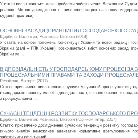
У статті висвітлюються деякі проблеми забезпечення Верховним Судом 
реаліях. Метою дослідження є: виявлення загроз на шляху модернізац
судової практики; ...
ОСНОВНІ ЗАСАДИ (ПРИНЦИПИ) ГОСПОДАРСЬКОГО СУД
Щербина, Валентин
;
Рєзнікова, Вікторія
(
2018
)
У статті, на основі положень Конституції України та нової редакції Го
України (далі – ГПК України), розкривається зміст основних засад (пр
України як ...
ВІДПОВІДАЛЬНІСТЬ У ГОСПОДАРСЬКОМУ ПРОЦЕСІ ЗА
ПРОЦЕСУАЛЬНИМИ ПРАВАМИ ТА ЗАХОДИ ПРОЦЕСУАЛ
Рєзнікова, Вікторія
(
2017
)
Статтю присвячено висвітленню існуючих у сучасній процесуалістиці під
господарсько-процесуальної відповідальності, співвідношення господарс
з процесуальним ...
СУЧАСНІ ТЕНДЕНЦІЇ РОЗВИТКУ ГОСПОДАРСЬКОГО ПРО
Щербина, Валентин
;
Рєзнікова, Вікторія
(
Юрінком Інтер
,
2017
)
Статтю присвячено дослідженню сучасних тенденцій розвитку господарс
їхнього аналізу неможливе адекватне нормативне врегулювання пр
забезпечити ефективний, ...