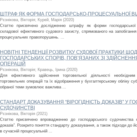
ШТРАФ ЯК ФОРМА ГОСПОДАРСЬКО-ПРОЦЕСУАЛЬНОЇ ВІ
Рєзнікова, Вікторія
;
Курей, Марія
(
2020
)
Статтю присвячено дослідженню штрафу як форми господарської п
складової ефективного судового захисту, спрямованого на запобігання
процесуальних правопорушень. ...
НОВІТНІ ТЕНДЕНЦІЇ РОЗВИТКУ СУДОВОЇ ПРАКТИКИ ЩО
ГОСПОДАРСЬКИХ СПОРІВ, ПОВ’ЯЗАНИХ ЗІ ЗДІЙСНЕН
ОПЕРАЦІЙ
Рєзнікова, Вікторія
;
Кравець, Ірина
(
2020
)
Для ефективного здійснення торговельної діяльності необхідн
торговельних операцій та їх відображення у бухгалтерському обліку суб
обраної теми зумовлює важлива ...
СТАНДАРТ ДОКАЗУВАННЯ “ВІРОГІДНІСТЬ ДОКАЗІВ” У 
СУДОЧИНСТВІ
Рєзнікова, Вікторія
(
2021
)
Статтю присвячено впровадженню до господарського судочинства ст
доказів”. Розкрито поняття стандарту доказування, а також підходи до 
в сучасній процесуальній ...