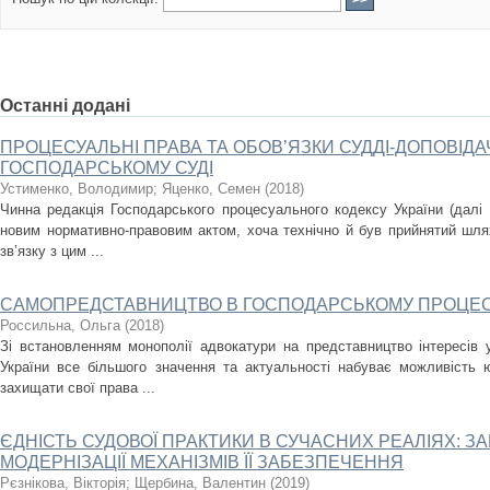
Останні додані
ПРОЦЕСУАЛЬНІ ПРАВА ТА ОБОВ’ЯЗКИ СУДДІ-ДОПОВІДА
ГОСПОДАРСЬКОМУ СУДІ
Устименко, Володимир
;
Яценко, Семен
(
2018
)
Чинна редакція Господарського процесуального кодексу України (далі 
новим нормативно-правовим актом, хоча технічно й був прийнятий шля
зв’язку з цим ...
САМОПРЕДСТАВНИЦТВО В ГОСПОДАРСЬКОМУ ПРОЦЕСІ
Россильна, Ольга
(
2018
)
Зі встановленням монополії адвокатури на представництво інтересів 
України все більшого значення та актуальності набуває можливість 
захищати свої права ...
ЄДНІСТЬ СУДОВОЇ ПРАКТИКИ В СУЧАСНИХ РЕАЛІЯХ: З
МОДЕРНІЗАЦІЇ МЕХАНІЗМІВ ЇЇ ЗАБЕЗПЕЧЕННЯ
Рєзнікова, Вікторія
;
Щербина, Валентин
(
2019
)