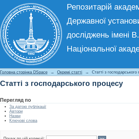
Репозитарій академ
Державної установи
досліджень імені В
Національної акаде
Статті з господарського процесу
Головна сторінка DSpace
→
Окремі статті
→
Статті з господарського
Статті з господарського процесу
Перегляд по
За датою публікації
Автори
Назви
Ключові слова
Пошук по цій колекції: