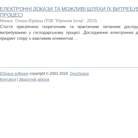
ЕЛЕКТРОННІ ДОКАЗИ ТА МОЖЛИВІ ШЛЯХИ ЇХ ВИТРЕБ
ПРОЦЕСІ
Минюк, Олена Юріівна
(
ТОВ "Юрінком Інтер"
,
2023
)
Стаття присвячена теоретичним та практичним питанням дослід
витребуванню у господарському процесі. Дослідження електронних д
предмет спору є важливим елементом ...
DSpace software
copyright © 2002-2016
DuraSpace
Контакти
|
Зворотній зв'язок