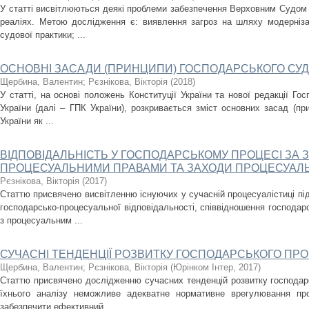
У статті висвітлюються деякі проблеми забезпечення Верховним Судом 
реаліях. Метою дослідження є: виявлення загроз на шляху модернізац
судової практики; ...
ОСНОВНІ ЗАСАДИ (ПРИНЦИПИ) ГОСПОДАРСЬКОГО СУД
Щербина, Валентин
;
Рєзнікова, Вікторія
(
2018
)
У статті, на основі положень Конституції України та нової редакції Го
України (далі – ГПК України), розкривається зміст основних засад (пр
України як ...
ВІДПОВІДАЛЬНІСТЬ У ГОСПОДАРСЬКОМУ ПРОЦЕСІ ЗА
ПРОЦЕСУАЛЬНИМИ ПРАВАМИ ТА ЗАХОДИ ПРОЦЕСУАЛ
Рєзнікова, Вікторія
(
2017
)
Статтю присвячено висвітленню існуючих у сучасній процесуалістиці під
господарсько-процесуальної відповідальності, співвідношення господарс
з процесуальним ...
СУЧАСНІ ТЕНДЕНЦІЇ РОЗВИТКУ ГОСПОДАРСЬКОГО ПРО
Щербина, Валентин
;
Рєзнікова, Вікторія
(
Юрінком Інтер
,
2017
)
Статтю присвячено дослідженню сучасних тенденцій розвитку господарс
їхнього аналізу неможливе адекватне нормативне врегулювання пр
забезпечити ефективний, ...