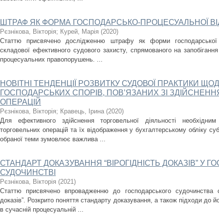
ШТРАФ ЯК ФОРМА ГОСПОДАРСЬКО-ПРОЦЕСУАЛЬНОЇ ВІ
Рєзнікова, Вікторія
;
Курей, Марія
(
2020
)
Статтю присвячено дослідженню штрафу як форми господарської п
складової ефективного судового захисту, спрямованого на запобігання
процесуальних правопорушень. ...
НОВІТНІ ТЕНДЕНЦІЇ РОЗВИТКУ СУДОВОЇ ПРАКТИКИ ЩО
ГОСПОДАРСЬКИХ СПОРІВ, ПОВ’ЯЗАНИХ ЗІ ЗДІЙСНЕН
ОПЕРАЦІЙ
Рєзнікова, Вікторія
;
Кравець, Ірина
(
2020
)
Для ефективного здійснення торговельної діяльності необхідн
торговельних операцій та їх відображення у бухгалтерському обліку суб
обраної теми зумовлює важлива ...
СТАНДАРТ ДОКАЗУВАННЯ “ВІРОГІДНІСТЬ ДОКАЗІВ” У 
СУДОЧИНСТВІ
Рєзнікова, Вікторія
(
2021
)
Статтю присвячено впровадженню до господарського судочинства ст
доказів”. Розкрито поняття стандарту доказування, а також підходи до 
в сучасній процесуальній ...