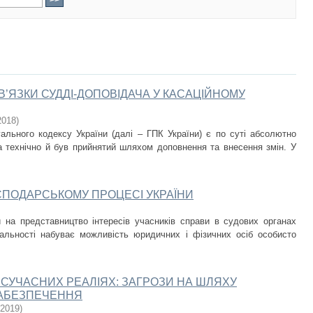
В’ЯЗКИ СУДДІ-ДОПОВІДАЧА У КАСАЦІЙНОМУ
2018
)
ального кодексу України (далі – ГПК України) є по суті абсолютно
 технічно й був прийнятий шляхом доповнення та внесення змін. У
ПОДАРСЬКОМУ ПРОЦЕСІ УКРАЇНИ
 на представництво інтересів учасників справи в судових органах
уальності набуває можливість юридичних і фізичних осіб особисто
В СУЧАСНИХ РЕАЛІЯХ: ЗАГРОЗИ НА ШЛЯХУ
 ЗАБЕЗПЕЧЕННЯ
2019
)