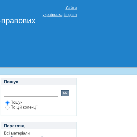
Увійти
українська
English
о-правових
Пошук
Пошук
По цій колекції
Перегляд
Всі матеріали