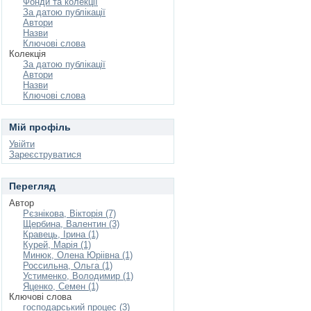
Фонди та колекції
За датою публікації
Автори
Назви
Ключові слова
Колекція
За датою публікації
Автори
Назви
Ключові слова
Мій профіль
Увійти
Зареєструватися
Перегляд
Автор
Рєзнікова, Вікторія (7)
Щербина, Валентин (3)
Кравець, Ірина (1)
Курей, Марія (1)
Минюк, Олена Юріівна (1)
Россильна, Ольга (1)
Устименко, Володимир (1)
Яценко, Семен (1)
Ключові слова
господарський процес (3)