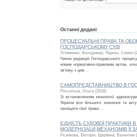
Останні додані
ПРОЦЕСУАЛЬНІ ПРАВА ТА ОБО
ГОСПОДАРСЬКОМУ СУДІ
Устименко, Володимир
;
Яценко, Семен
(
Чинна редакція Господарського процесу
новим нормативно-правовим актом, хоча
зв’язку з цим ...
САМОПРЕДСТАВНИЦТВО В ГОС
Россильна, Ольга
(
2018
)
Зі встановленням монополії адвокатури
України все більшого значення та акт
захищати свої права ...
ЄДНІСТЬ СУДОВОЇ ПРАКТИКИ 
МОДЕРНІЗАЦІЇ МЕХАНІЗМІВ ЇЇ
Рєзнікова, Вікторія
;
Щербина, Валентин
(