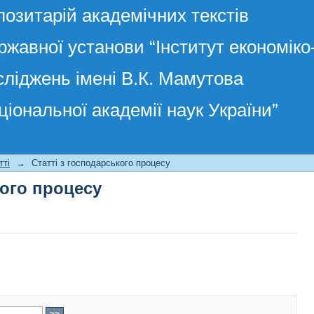
позитарій академічних текстів
ржавної установи “Інститут економік
сліджень імені В.К. Мамутова
ціональної академії наук України”
кого процесу
тті
→
Статті з господарського процесу
кого процесу