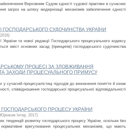
 забезпечення Верховним Судом єдності судової практики в сучасних
ня загроз на шляху модернізації механізмів забезпечення єдності
) ГОСПОДАРСЬКОГО СУДОЧИНСТВА УКРАЇНИ
2018
)
ії України та нової редакції Господарського процесуального кодексу
ється зміст основних засад (принципів) господарського судочинства
ДАРСЬКОМУ ПРОЦЕСІ ЗА ЗЛОВЖИВАННЯ
ТА ЗАХОДИ ПРОЦЕСУАЛЬНОГО ПРИМУСУ
 у сучасній процесуалістиці підходів до визначення поняття й ознак
ності, співвідношення господарської процесуальної відповідальності
У ГОСПОДАРСЬКОГО ПРОЦЕСУ УКРАЇНИ
Юрінком Інтер
,
2017
)
х тенденцій розвитку господарського процесу України, оскільки без
е нормативне врегулювання процесуальних механізмів, що мають