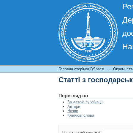
Ре
Де
до
На
Статті з господарсь
Головна сторінка DSpace
→
Окремі ста
Статті з господарсь
Перегляд по
За датою публікації
Автори
Назви
Ключові слова
Пошук по цій колекції: