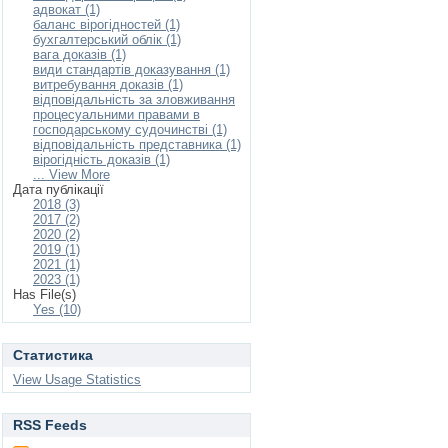
адвокат (1)
баланс вірогідностей (1)
бухгалтерський облік (1)
вага доказів (1)
види стандартів доказування (1)
витребування доказів (1)
відповідальність за зловживання
процесуальними правами в
господарському судочинстві (1)
відповідальність представника (1)
вірогідність доказів (1)
... View More
Дата публікації
2018 (3)
2017 (2)
2020 (2)
2019 (1)
2021 (1)
2023 (1)
Has File(s)
Yes (10)
Статистика
View Usage Statistics
RSS Feeds