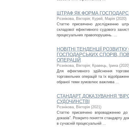
ШТРАФ ЯК ФОРМА ГОСПОДАРС
Рєзнікова, Вікторія
;
Курей, Марія
(
2020
)
Статтю присвячено дослідженню штра
складової ефективного судового захист
процесуальних правопорушень. ...
НОВІТНІ ТЕНДЕНЦІЇ РОЗВИТКУ
ГОСПОДАРСЬКИХ СПОРІВ, ПО
ОПЕРАЦІЙ
Рєзнікова, Вікторія
;
Кравець, Ірина
(
2020
Для ефективного здійснення торгов
торговельних операцій та їх відображен
обраної теми зумовлює важлива ...
СТАНДАРТ ДОКАЗУВАННЯ “ВІРО
СУДОЧИНСТВІ
Рєзнікова, Вікторія
(
2021
)
Статтю присвячено впровадженню до г
доказів”. Розкрито поняття стандарту д
в сучасній процесуальній ...