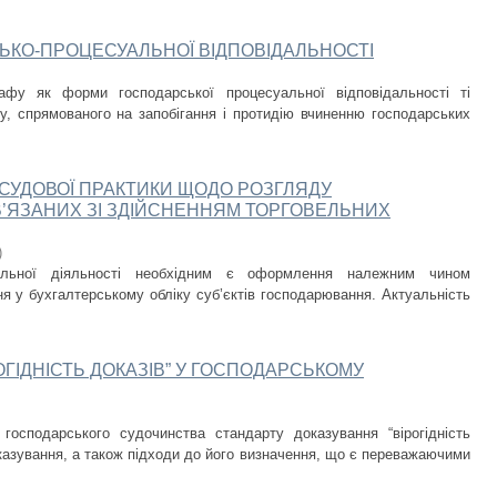
ЬКО-ПРОЦЕСУАЛЬНОЇ ВІДПОВІДАЛЬНОСТІ
фу як форми господарської процесуальної відповідальності ті
у, спрямованого на запобігання і протидію вчиненню господарських
 СУДОВОЇ ПРАКТИКИ ЩОДО РОЗГЛЯДУ
В’ЯЗАНИХ ЗІ ЗДІЙСНЕННЯМ ТОРГОВЕЛЬНИХ
)
ельної діяльності необхідним є оформлення належним чином
ня у бухгалтерському обліку суб’єктів господарювання. Актуальність
ГІДНІСТЬ ДОКАЗІВ” У ГОСПОДАРСЬКОМУ
осподарського судочинства стандарту доказування “вірогідність
оказування, а також підходи до його визначення, що є переважаючими