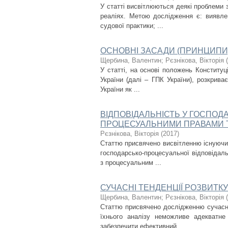
У статті висвітлюються деякі проблеми
реаліях. Метою дослідження є: виявлен
судової практики; ...
ОСНОВНІ ЗАСАДИ (ПРИНЦИПИ
Щербина, Валентин
;
Рєзнікова, Вікторія
(
У статті, на основі положень Конституц
України (далі – ГПК України), розкрива
України як ...
ВІДПОВІДАЛЬНІСТЬ У ГОСПО
ПРОЦЕСУАЛЬНИМИ ПРАВАМИ 
Рєзнікова, Вікторія
(
2017
)
Статтю присвячено висвітленню існуючих
господарсько-процесуальної відповідаль
з процесуальним ...
СУЧАСНІ ТЕНДЕНЦІЇ РОЗВИТК
Щербина, Валентин
;
Рєзнікова, Вікторія
(
Статтю присвячено дослідженню сучасни
їхнього аналізу неможливе адекватн
забезпечити ефективний, ...