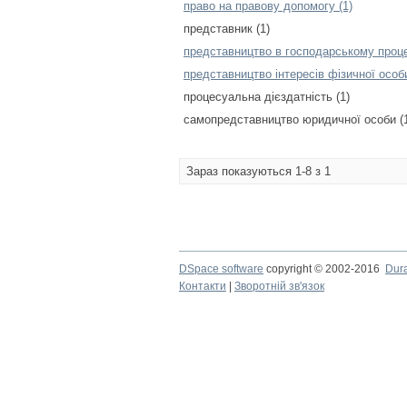
право на правову допомогу (1)
представник (1)
представництво в господарському процес
представництво інтересів фізичної особи
процесуальна дієздатність (1)
самопредставництво юридичної особи (
Зараз показуються 1-8 з 1
DSpace software
copyright © 2002-2016
Dur
Контакти
|
Зворотній зв'язок