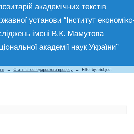
позитарій академічних текстів
ржавної установи “Інститут економік
сліджень імені В.К. Мамутова
ціональної академії наук України”
тті
→
Статті з господарського процесу
→
Filter by: Subject