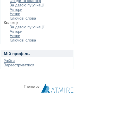
Фонди та колекції
За датою публікації
Автори
Назви
Ключові слова
Колекція
За датою публікації
Автори
Назви
Ключові слова
Мій профіль
Увійти
Зареєструватися
Theme by