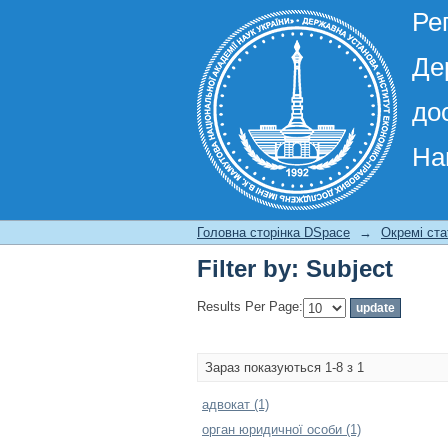
Ре
Де
до
На
Filter by: Subject
Головна сторінка DSpace
→
Окремі ста
Filter by: Subject
Results Per Page:
Зараз показуються 1-8 з 1
адвокат (1)
орган юридичної особи (1)