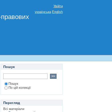
Увійти
українська
English
о-правових
Пошук
Пошук
По цій колекції
Перегляд
Всі матеріали